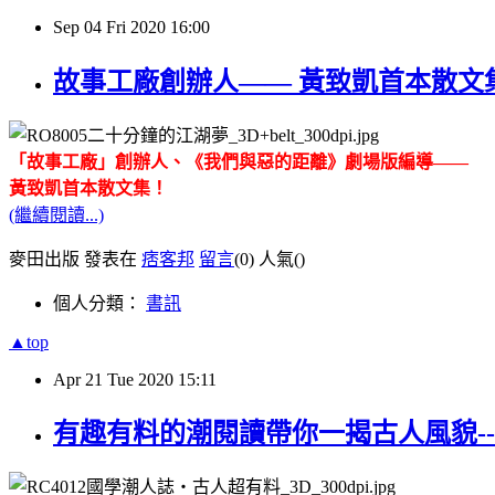
Sep
04
Fri
2020
16:00
故事工廠創辦人—— 黃致凱首本散文
「故事工廠」創辦人、《我們與惡的距離》劇場版編導——
黃致凱首本散文集！
(繼續閱讀...)
麥田出版 發表在
痞客邦
留言
(0)
人氣(
)
個人分類：
書訊
▲top
Apr
21
Tue
2020
15:11
有趣有料的潮閱讀帶你一揭古人風貌-