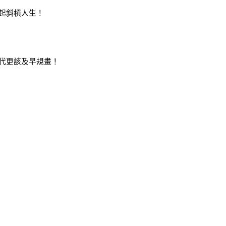
起斜槓人生！
代更該及早規畫！