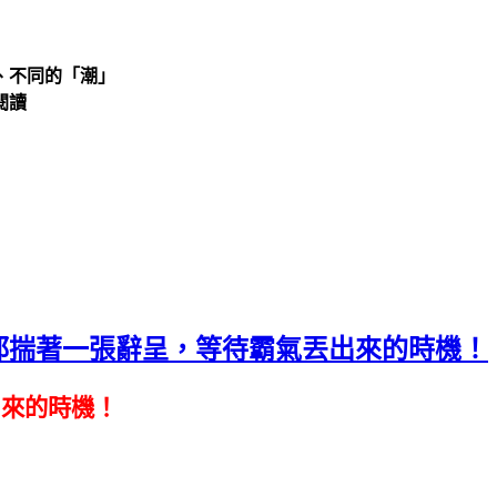
、不同的「潮」
閱讀
都揣著一張辭呈，等待霸氣丟出來的時機！
出來的時機！