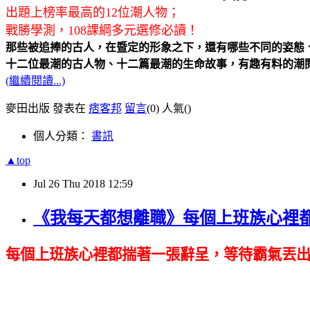
出題上榜率最高的12位潮人物；
戰勝學測，108課綱多元選修必讀！
那些被追捧的古人，在暨定的形象之下，還有哪些不同的姿態
十二位最潮的古人物、十二篇最潮的生命故事，有趣有料的潮
(繼續閱讀...)
麥田出版 發表在
痞客邦
留言
(0)
人氣(
)
個人分類：
書訊
▲top
Jul
26
Thu
2018
12:59
《我每天都想離職》每個上班族心裡
每個上班族心裡都揣著一張辭呈，等待霸氣丟