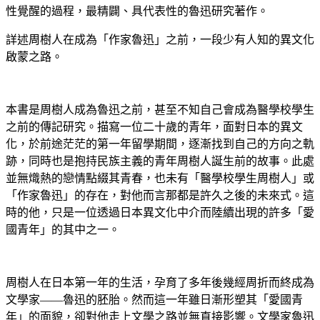
性覺醒的過程，最精闢、具代表性的魯迅研究著作。
詳述周樹人在成為「作家魯迅」之前，一段少有人知的異文化
啟蒙之路。
本書是周樹人成為魯迅之前，甚至不知自己會成為醫學校學生
之前的傳記研究。描寫一位二十歲的青年，面對日本的異文
化，於前途茫茫的第一年留學期間，逐漸找到自己的方向之軌
跡，同時也是抱持民族主義的青年周樹人誕生前的故事。此處
並無熾熱的戀情點綴其青春，也未有「醫學校學生周樹人」或
「作家魯迅」的存在，對他而言那都是許久之後的未來式。這
時的他，只是一位透過日本異文化中介而陸續出現的許多「愛
國青年」的其中之一。
周樹人在日本第一年的生活，孕育了多年後幾經周折而終成為
文學家——魯迅的胚胎。然而這一年雖日漸形塑其「愛國青
年」的面貌，卻對他走上文學之路並無直接影響。文學家魯迅