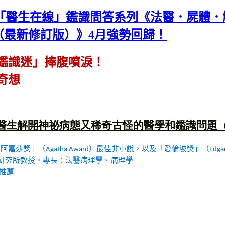
LE 「醫生在線」鑑識問答系列《法醫．屍體
（最新修訂版）》4月強勢回歸！
鑑識迷」捧腹噴淚！
奇想
醫生解開神祕病態又稀奇古怪的醫學和鑑識問題
「阿嘉莎獎」（
）最佳非小說，以及「愛倫坡獎」（
Agatha Award
Edga
研究所教授。專長：法醫病理學、病理學
推薦