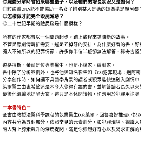
◎屍體分解時會招來哪些蟲子，以及牠們的增長狀況又是如何？
◎粒線體
能不能協助一名女子辨別某人是她的媽媽還是親阿姨
DNA
◎怎樣做才能完全毀屍滅跡？
◎二十世紀早期的驗屍房是什麼模樣？
所有的作家都曾以一個問題起步，踏上旅程來鋪陳新的故事。
不管是應劇情轉折需要，還是老掉牙的安排，為什麼好看的書，好
讓人不知所以的犯罪情節，許多你半信半疑卻無法解答、稀奇古怪
道格拉斯．萊爾是位專業醫生，也是小說家、編劇家。
書中除了分析案例外，也將他與知名影集如《
犯罪現場：邁阿密
CSI
分享創作時，如何讓不具醫學背景的讀者或觀眾能快速融入劇情中
萊爾醫生由衷希望這是本令人覺得有趣的書，並解答讀者長久以來
最後他溫馨地提醒大家，這只是本休閒讀物，切勿用於犯罪用途喔
＝本書特色＝
全書由教授法醫科學課程的執業醫生
萊爾，回答喜好推理小說
D.P.
內容共分為五個部分，依照常見的元素劃分，如犯罪現場、鑑識人
讓人腎上腺素飆升的深度提問，滿足你強烈好奇心以及渴求正解的