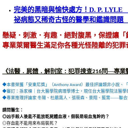
完美的黑暗與愉快處方！D. P. LY
祕病態又稀奇古怪的醫學和鑑識問題
懸疑．刺激．有趣．絕對腹黑，保證讓「
專業萊爾醫生滿足你各種光怪陸離的犯罪
《法醫．屍體．解剖室：犯罪搜查
問—專業
216
◆本書榮獲「安東尼獎」（
）最佳評論類非小說、
Anthony Award
◆審訂：孫家棟｜台大醫學院病理學博士，現任台大醫學院法醫學
◆專業推理評論家
冬陽、杜鵑窩人、張筱森、景翔、藍霄——聯合
請問醫生：
◎凶手殺人後能不能放乾屍體血液，假裝是吸血鬼幹的？
◎存血能不能用來布局裝死？