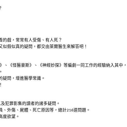
？
看的戲，常常有人受傷、有人死？
又似假似真的疑問，都交由萊爾醫生來解答吧！
》、《怪醫豪斯》、《神經妙探》等編劇一同工作的經驗納入其中
。
的疑問，增進醫學常識。
！
以及犯罪影集的讀者的諸多疑問。
員、外傷、屍體、死亡原因等，總計
道問題。
216
高度欲望。