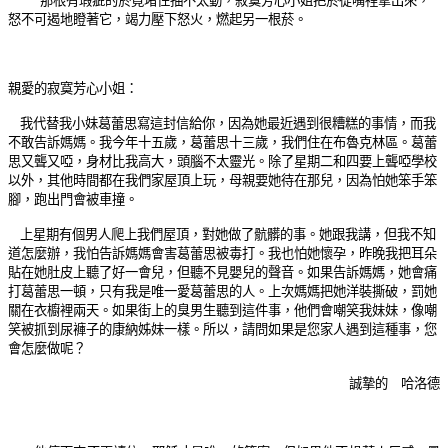
那根有瑕疵的菸竟堵住抽不太動，寂寞芳心小姐把菸從嘴裡拿出來，
怒不可遏地瞪著它，竭力壓下怒火，燃起另一根菸。
親愛的寂寞芳心小姐：
我代替我小妹葛蕾思寫這封信給你，因為她最近遇到很糟糕的事情，而我
不敢告訴媽媽。我今年十五歲，葛蕾思十三歲，我們住在布魯克林區。葛蕾
思又聾又啞，身材比我高大，頭腦不太靈光。除了星期二和四要上聾啞學校
以外，其他時間都在我們家屋頂上玩，母親要她待在那兒，因為怕她笨手笨
腳，跑出門會被車撞。
上星期有個男人爬上我們屋頂，對她做了骯髒的事。她跟我講，但我不知
道怎麼辦，我怕告訴媽媽會害葛蕾思被毒打。我也怕她懷孕，昨晚我把耳朵
貼在她肚皮上聽了好一會兒，但聽不見嬰兒的聲音。如果告訴媽媽，她會痛
打葛蕾思一頓，只有我是唯一愛葛蕾思的人。上次媽媽把她洋裝撕破，罰她
關在衣櫥裡兩天。如果街上的臭男生聽到這件事，他們會嘲笑我妹妹，像嘲
笑被抓到尿褲子的康納姊妹一樣。所以，請問如果是您家人遇到這種事，您
會怎麼做呢？
誠摯的 哈洛德