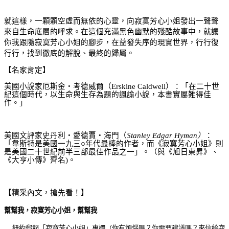
就這樣，一顆顆空虛而無依的心靈，向寂寞芳心小姐發出一聲聲
來自生命底層的呼求。在這個充滿黑色幽默的殘酷故事中，就讓
你我跟隨寂寞芳心小姐的腳步，在益發失序的現實世界，行行復
行行，找到徹底的解脫、最終的歸屬。
【名家肯定】
美國小說家厄斯金‧考德威爾（
Erskine Caldwell
）：「在二十世
紀這個時代，以生命與生存為題的諷
諭
小說，本書實屬難得佳
作。」
美國文評家史丹利‧愛德賈‧海門（
Stanley Edgar Hyman
）
：
「韋斯特是美國一九三
○
年代最棒的作者，而《寂寞芳心小姐》則
是美國二十世紀前半三部最佳作品之一」。（與《旭日東昇》、
《大亨小傳》齊名
)
。
【精采內文，搶先看！】
幫幫我，寂寞芳心小姐，幫幫我
紐約郵報「寂寞芳心小姐」專欄（你有煩惱嗎？你需要建議嗎？來信給寂