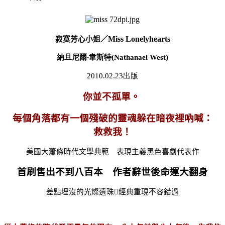
Miss Lonelyhearts
寂寞芳心小姐／
納旦尼爾
‧
韋斯特
(
Nathanael West)
2010.02.23出版
你並不孤單。
每個角落都有一個殘破的靈魂躲在暗夜裡吶喊：
救救我！
美國大蕭條時代文學典範 表現主義黑色喜劇代表作
首刷售出不到八百本 作者辭世後命運大翻身
差點埋沒的光燦遺珠

經典重現不容錯過