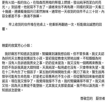
更有火焰一般的信心，在陰森而黑暗的祭壇上燃燒，發出純淨而潔白的亮
光。」到這裡，他就寫不下去了。讀者來信不再有趣，同樣的笑話一天看三
十幾遍，連續看幾個月已索然無味。通常他一天收到的信件不止三十封，內
容全都差不多，換湯不換藥。
早上收到的信件堆在他桌上。他重新再翻過一次，盼能做出誠懇的回
覆。
親愛的寂寞芳心小姐：
我好痛苦不知道該怎麼辦，腎臟痛到讓我想自殺。但不管多痛，我丈夫認
為好的天主教徒就應該生小孩。當初我從教會光榮地出嫁，不知婚姻為何
物，沒有人告訴過我男女之事。奶奶從未提及，我又沒有一個媽媽來教我。
奶奶不告訴我真是大錯特錯，天真純潔一點用處也沒有，只會帶來失望。我
在十二年內生了七個孩子，第五胎的時候開始生病。開刀了兩次，醫生說再
懷孕可能有生命危險，於是老公答應再也不生小孩，但從醫院回來後他違背
諾言，現在我又懷孕了。我覺得我撐不下去，我的腎臟痛得不得了。我又病
又怕，因為天主教徒不能墮胎，尤其我丈夫那麼虔誠。我不時以淚洗面，不
知道該怎麼做。
尊敬您的 厭世者