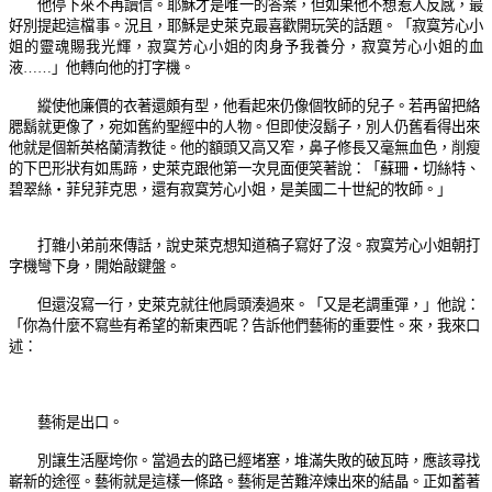
他停下來不再讀信。耶穌才是唯一的答案，但如果他不想惹人反感，最
好別提起這檔事。況且，耶穌是史萊克最喜歡開玩笑的話題。「
寂寞芳心小
姐的靈魂賜我光輝，寂寞芳心小姐的肉身予我養分，寂寞芳心小姐的血
液
……
」他轉向他的打字機。
縱使他廉價的衣著還頗有型，他看起來仍像個牧師的兒子。若再留把絡
腮鬍就更像了，宛如舊約聖經中的人物。但即使沒鬍子，別人仍舊看得出來
他就是個新英格蘭清教徒。他的額頭又高又窄，鼻子修長又毫無血色，削瘦
的下巴形狀有如馬蹄，史萊克跟他第一次見面便笑著說：「蘇珊‧切絲特、
碧翠絲‧菲兒菲克思，還有寂寞芳心小姐，是美國二十世紀的牧師。」
打雜小弟前來傳話，說史萊克想知道稿子寫好了沒。寂寞芳心小姐朝打
字機彎下身，開始敲鍵盤。
但還沒寫一行，史萊克就往他肩頭湊過來。「又是老調重彈，」他說：
「你為什麼不寫些有希望的新東西呢？告訴他們藝術的重要性。來，我來口
述：
藝術是出口。
別讓生活壓垮你。當過去的路已經堵塞，堆滿失敗的破瓦時，應該尋找
嶄新的途徑。藝術就是這樣一條路。藝術是苦難淬煉出來的結晶。正如蓄著