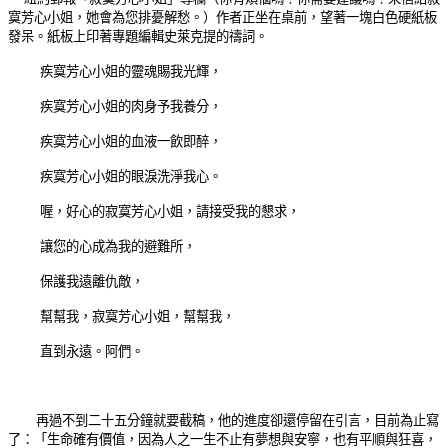
寞芳心小姐，她會為您排憂解愁。）作者正坐在桌前，望著一塊白色硬紙板
發呆。紙板上印著專題編輯史萊克提的禱詞。
疾寞芳心小姐的靈魂賜我光輝，
疾寞芳心小姐的肉身予我養分，
疾寞芳心小姐的血液一飲即醉，
疾寞芳心小姐的眼淚洗淨我心。
喔，好心的寂寞芳心小姐，請接受我的懇求，
讓您的心成為我的避難所，
保護我遠離仇敵，
幫幫我，寂寞芳心小姐，幫幫我，
直到永遠。阿們。
再過不到二十五分鐘就要截稿，他的進度卻還停留在引言，目前為止寫
了：「生命確有價值，因為人之一生不止有夢想與安寧，也有平順與狂喜，