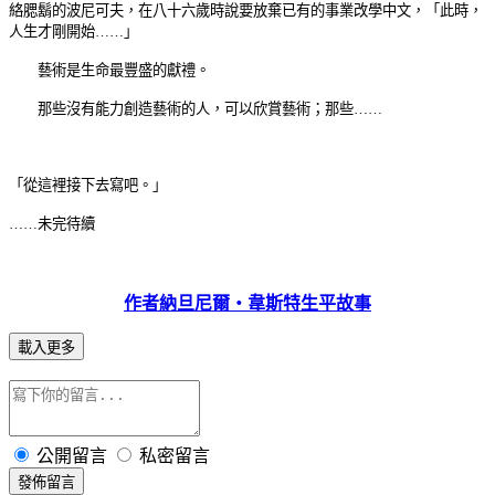
絡腮鬍的波尼可夫，在八十六歲時說要放棄已有的事業改學中文，「此時，
人生才剛開始……」
藝術是生命最豐盛的獻禮。
那些沒有能力創造藝術的人，可以欣賞藝術；那些……
「從這裡接下去寫吧。」
……未完待續
作者納旦尼爾‧韋斯特生平故事
載入更多
公開留言
私密留言
發佈留言