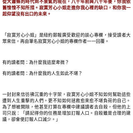
從大蕭條的時代到不景氣的現在，八十年前與八十年後，你我依
舊惶惶不知所措。寂寞芳心小姐走進你我心裡的缺口，和你我一
起仰望沒有出口的未來。
「寂寞芳心小姐」是紐約郵報廣受歡迎的談心專欄，接受讀者大
眾來信，再由筆名寂寞芳心小姐的專欄作者一一回覆。
有的讀者問：為什麼我這麼卑微？
有的讀者問：為什麼我的人生如此不堪？
一封封來信彷彿沉重的十字架，寂寞芳心小姐不知如何幫助這些
遭到人生重擊的人們，更不知如何拯救愈來愈不堪負荷的自己。
為了想被開除，他甚至打算在專欄中建議讀者去自殺，但他的上
司只說：「請記得你的任務是增加訂報人口。自殺雖是合理的建
議，卻會使訂報人口減少。」