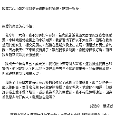
寂寞芳心小姐將這封信丟進開著的抽屜，點燃一根菸。
親愛的寂寞芳心小姐：
我今年十六歲，我不知道如何是好，若您能告訴我該怎麼辦的話我會很感
激。小時候我常被街上的小孩嘲弄，我都習慣了所以不太在意，但現在我也
想跟其他女生一樣交男朋友，然後在星期六晚上出去玩，但是沒有男生會約
我，因為我天生下來就沒有鼻子。雖然我很會跳舞，身體線條很好看，而且
我父親常買漂亮衣服送我。
我成天坐著看自己，成天哭，我的臉中央有個大窟窿，這張臉連我自己都
害怕，何況是別人？所以我不能怪那些男生不想約我出去。我母親很愛我，
但就連她看到我都會大哭。
我造了什麼孽才會有這麼悲慘的命運呢？就算我曾做錯事，那至少也是一
歲以後的事，為什麼我生下來就是這模樣？我問爸爸，他說他不知道，但或
許是我上輩子做了壞事，或是我為爸爸的罪受罰。我不相信這種說法，因為
爸爸是非常好的人。我應該自殺嗎？
誠懇的 絕望者