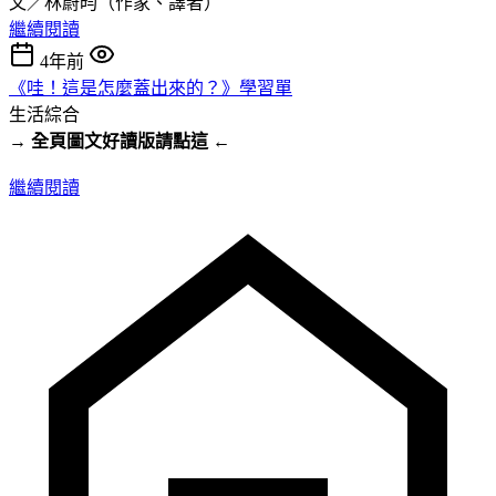
文／林蔚昀（作家、譯者）
繼續閱讀
4年前
《哇！這是怎麼蓋出來的？》學習單
生活綜合
→ 全頁圖文好讀版請點這 ←
繼續閱讀