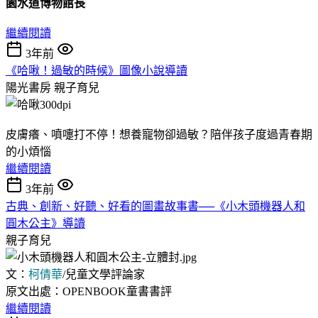
園水道博物館長
繼續閱讀
3年前
《哈啾！過敏的時候》圖像小說導讀
陽光書房
親子育兒
皮膚癢、噴嚏打不停！想養寵物卻過敏？陪伴孩子度過青春期
的小煩惱
繼續閱讀
3年前
古典、創新、好聽、好看的圖畫故事書──《小木頭機器人和
圓木公主》導讀
親子育兒
文：
柯倩華
/兒童文學評論家
原文出處：OPENBOOK童書書評
繼續閱讀