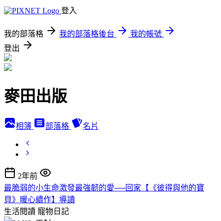
登入
我的部落格
我的部落格後台
我的帳號
登出
麥田出版
相簿
部落格
名片
2年前
最脆弱的小生命激發最強韌的愛──回家【《彼得與他的寶
貝》暖心續作】導讀
生活閱讀
寵物日記