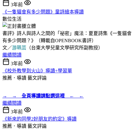
3年前
《一隻貓會有多少問題》童詩繪本導讀
數位生活
書評》詩人與詩人之間的「祕密」魔法：夏夏詩集《一隻貓會
有多少問題？》（轉載自OPENBOOK書評）
文／
游珮芸
（台東大學兒童文學研究所副教授）
繼續閱讀
3年前
《校外教學到火山》導讀+學習單
推薦．導讀
藝文評論
→ → 全頁導讀請點選這裡 ← ←
繼續閱讀
3年前
《新來的同學2好朋友的約定》導讀
推薦．導讀
藝文評論