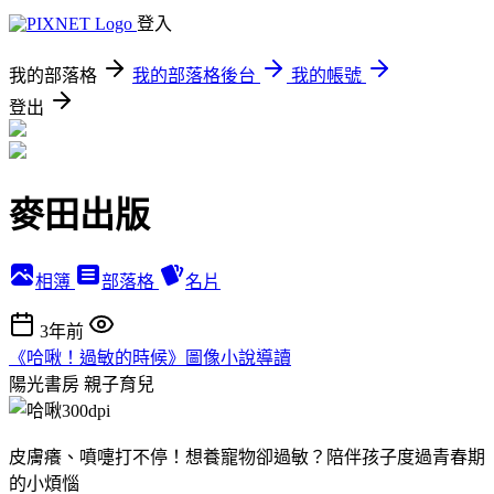
登入
我的部落格
我的部落格後台
我的帳號
登出
麥田出版
相簿
部落格
名片
3年前
《哈啾！過敏的時候》圖像小說導讀
陽光書房
親子育兒
皮膚癢、噴嚏打不停！想養寵物卻過敏？陪伴孩子度過青春期
的小煩惱