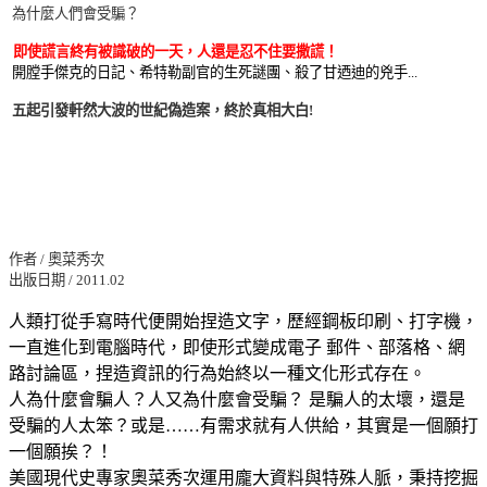
為什麼人們會受騙？
即使謊言終有被識破的一天，人還是忍不住要撒謊！
開膛手傑克的日記、希特勒副官的生死謎團、殺了甘迺迪的兇手...
五起引發軒然大波的世紀偽造案，終於真相大白!
作者 / 奧菜秀次
出版日期 / 2011.02
人類打從手寫時代便開始捏造文字，歷經鋼板印刷、打字機，
一直進化到電腦時代，即使形式變成電子 郵件、部落格、網
路討論區，捏造資訊的行為始終以一種文化形式存在。
人為什麼會騙人？人又為什麼會受騙？ 是騙人的太壞，還是
受騙的人太笨？或是……有需求就有人供給，其實是一個願打
一個願挨？！
美國現代史專家奧菜秀次運用龐大資料與特殊人脈，秉持挖掘