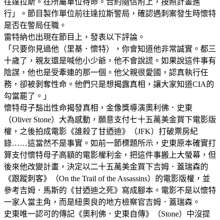
往達拉斯。在所屬單位待命。合約隨信附上，按照計畫進
行」。節目製作單位前往達拉斯警局，確認遇刺案發生時懷特
是否在警局任職。
雷特納也出現在節目上，發表以下評論。
「只要你見過他（里基．懷特），你會知道他非常誠實。都三
十歲了，親友還是喊他小少爺，他不會說謊。如果說這件事有
陰謀，他也是受牽連的那一個。他父親很愛國，認真執行任
務，卻被剝奪性命。他們只是想揭露真相，讓大家知道CIA的
勾當罷了。」
懷特母子豁出性命揭發真相，金像獎導演奧利佛．史東
（Oliver Stone）大為感動，願意支付七十五萬美金買下電影版
權，之後拍成電影《誰殺了甘迺迪》（JFK）打破票房紀
錄……這當然不是事實。如前一節標題所示，史東原本確實打
算支付懷特母子高額的電影權利金，把這件事搬上大螢幕，但
後來他改變計畫，決定以二十五萬美金買下吉姆．蓋瑞森的
《跟蹤刺客》（On the Trail of the Assassins）的電影版權，並
參考吉姆．馬斯的《甘迺迪之死》寫成腳本。電影不是以懷特
一家人當主角，而是紐奧良的地方檢察官吉姆．蓋瑞森。
史東唯一認可的傳記《奧利佛．史東自傳》（Stone）中沒提