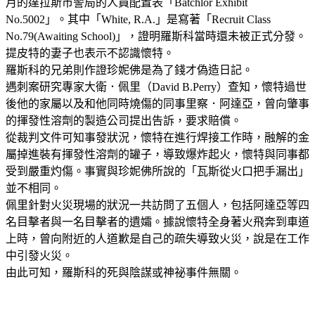
月的達拉斯市警局的人員配置表「Batchlor Exhibit
No.5002」。其中「White, R.A.」是寫著「Recruit Class
No.79(Awaiting School)」，證明羅斯科當時還未被正式分發。
提皮特的妻子也表示不認識懷特。
羅斯科的兄弟則作證珍妮佛是為了錢才偽造日記。
遇刺案研究專家大衛．佩里（David B.Perry）查知，懷特過世
後他的家屬以及和他同時燒傷的同事里察．阿達亞，曾向肇事
的揮發性溶劑的製造公司提出告訴，要求賠償。
從裁判文件可知事發狀況，懷特在進行焊接工作時，融解的金
屬掉進裝有揮發性溶劑的罐子，導致爆炸起火，懷特與同事都
受到嚴重灼傷。事實與珍妮佛所說的「瓦斯從火口把手漏出」
並不相同。
佩里針對火災現場的狀況一共訪問了五個人，包括阿達亞等四
名目擊者與一名目擊者的遺孀。據說懷特全身著火飛奔到車道
上時，曾向附近的人道歉是自己的疏失導致火災，說是在工作
中引發火災。
由此可知，羅斯科的死與陰謀或神祕事件無關。