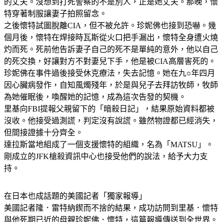
的丈夫。沒想到打死警察的不是別人，正是她丈夫。那晚，懷
特穿著制服讓妻子拍照留念。
之後懷特試圖脫離CIA，但不被允許。珍妮佛也接到恐嚇。幾
個月後，懷特在焊接時瓦斯從火口把手漏出，懷特全身遭火燒
灼而死。死前他告訴妻子自己的死不是單純的意外，他以自己
的死交換，好讓對方不對妻兒下手，他是被CIA高層害死的。
珍妮佛在事件過後接受休克療法，失去記憶。她在九○年四月
因心臟病發作，自知風燭殘年，於是與兒子去拜訪牧師，牧師
為她催眠後，喚醒她的記憶，成為這次告發的契機。
里基向FBI提報父親留下的「暗殺日記」，結果原始資料都被
沒收。他接受過測謊，判定沒有說謊。雖然物證都已經消失，
但間接證據十分齊全。
達拉斯當地組成了一個支援懷特的組織，名為「MATSU」。
剛成立的JFK槍殺資訊中心也接受他們的說法，給予大力支
持。
在日本也成話題的美國記者「獨家報導」
美國記者隆．雷特納鍥而不捨的結果，成功訪問到里基．懷特
與他死期已近的母親珍妮佛．懷特，這篇報導傳送到全世界。