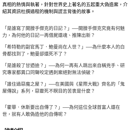
真相的熱情與執著，針對世界史上著名的五起重大偽造案，介
紹其資訊杜撰過程的機制與謊言背後的故事。
「是誰寫了開膛手傑克的日記？」──開膛手傑克究竟有何魅
力，為何他的日記一再借屍還魂、推陳出新？
「希特勒的副官馬丁．鮑曼尚在人世？」──為什麼本人的白
骨都找到了，鮑曼卻還死不了？
「是誰殺了甘迺迪？」──為何一再有人跳出來自稱兇手、研
究專家都異口同聲咬定遇刺案絕對無法偵破？
「誰住過惡魔之屋？」──在美國與《星際大戰》齊名的「鬼
屋傳說」系列，惡靈死不瞑目的苦衷是什麼？
「霍華．休斯要出自傳了？」──為何這位全球首富人還在
世，就有人敢偽造他的自傳呢？