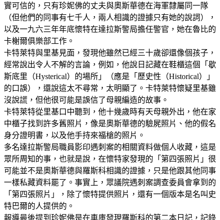
實可信的，只有珍妮佛的丈夫與奧斯華德在海軍隸屬同一隊
（但他們的同事有七千人，兩人相識的證據只有她的說詞），
以及一九六三年年底懷特在達拉斯警局擔任警官，她在魯比的
卡榭爾俱樂部工作。
卡特萊特與里基見面，發現他雖然已經三十歲卻還像個孩子，
經常說出令人不解的言論，例如，他說日記藏在鞋櫃這個「歇
斯底里（Hysterical）的場所」（應是「歷史性（Historical）」
的口誤），還說這太不尋常，太明顯了。卡特萊特懷疑里基雖
沒說謊，但他很可能是誤信了母親編造的故事。
卡特萊特從里基口中聽到，他十幾歲時有天母親外出，他在家
中櫃子找到許多舊照片，像是奧斯華德的驗屍照片、他的假名
身分證明書，以及他手持來福槍的照片。
多名達拉斯警局職員影印遇刺案的相關資料做個人收藏，這是
眾所周知的事，也就是說，在懷特家發現的「第四張照片」很
可能並不是奧斯華德與羅斯科相識的證據，只是他跟其他同事
一樣私藏資料罷了。事實上，眾議院遇刺案調查委員會拿到的
「第四張照片」，除了懷特提供照片，還有一個版本是名叫史
特巴爾的人提供的。
報導最後提到珍妮佛是在車庫發現羅斯科的第二本日記，記錄