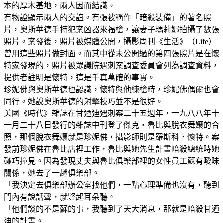
本的厚木基地，兩人因而結識。
有物證顯示兩人的交誼。有張被稱作「暗殺裝備」的著名照
片，奧斯華德手持犯案凶器來福槍，讓妻子瑪莉娜拍攝了數張
照片。案發後，照片被媒體公開，攝影周刊《生活》（Life）
曾用這些照片做封面。而其中從未公開過的第四張照片是在懷
特家發現的，照片被眾議院遇刺案調查委員會列為調查資料，
提供者註明是懷特，這是千真萬確的事實。
珍妮佛與奧斯華德也認識，懷特與他練槍時，珍妮佛偶爾也會
同行。她說奧斯華德的射擊技巧並不是很好。
美國《時代》雜誌在甘迺迪遇刺案二十五週年，一九八八年十
一月二十八日發行的雜誌中刊登了傑克‧魯比與脫衣舞孃的合
照，那個脫衣舞孃就是珍妮佛，攝影師則是羅斯科．懷特。案
發前珍妮佛在魯比店裡工作，魯比與她先生計畫暗殺總統時她
碰巧撞見。因為發現丈夫與魯比俱樂部裡的女性員工蘇有曖昧
關係，她去了一趟俱樂部。
「我決定去俱樂部辦公室找他們，一點心理準備也沒有，聽到
門內有說話聲，就豎起耳朵聽。
「他們談的不是蘇的事，我聽到了天大消息，那就是暗殺甘迺
迪的計畫。