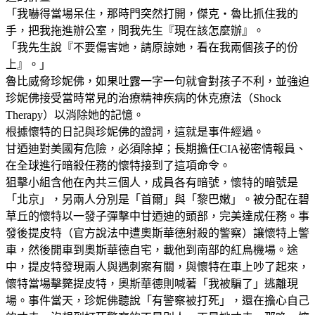
「我嚇得當場呆住，那時門突然打開，傑克‧魯比抓住我的
手，把我拖進辦公室，問我先生『現在該怎麼辦』。
「我先生說『不要傷害她，請原諒她，看在我兩個孩子的份
上』。」
魯比威脅珍妮佛，如果吐露一字一句就會對孩子不利，並強迫
珍妮佛接受當時常見的治療精神疾病的休克療法（Shock
Therapy）以消除她的記憶。
根據懷特的日記與珍妮佛的證詞，這就是事件經過。
甘迺迪對美國有危險，必須除掉；長期擔任CIA祕密情報員、
在全球進行暗殺任務的懷特接到了這項命令。
狙擊小組含他在內共三個人，成員各有暗號，懷特的暗號是
「北京」，另兩人分別是「首爾」與「黎巴嫩」。被分配在碧
草丘的懷特以一發子彈擊中甘迺迪的頭部，完美達成任務。事
發後提皮特（官方說法中遭奧斯華德射殺的警察）讓懷特上警
車，然後開車到奧斯華德自宅，載他到南部的紅鳥機場。途
中，提皮特發現兩人與遇刺案有關，與懷特在車上吵了起來，
懷特當場擊斃提皮特，奧斯華德則喊著「我被騙了」逃離現
場。事件當天，珍妮佛聽說「有警察被打死」，還在擔心自己