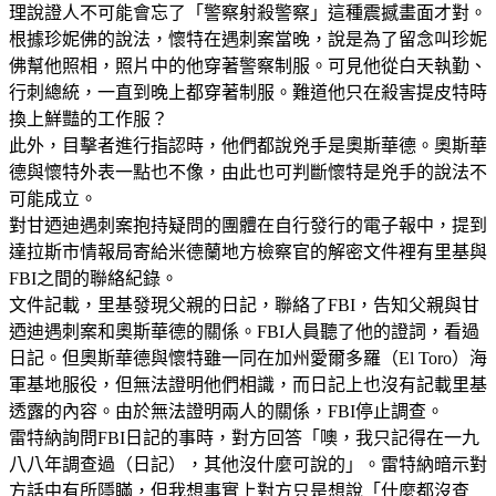
理說證人不可能會忘了「警察射殺警察」這種震撼畫面才對。
根據珍妮佛的說法，懷特在遇刺案當晚，說是為了留念叫珍妮
佛幫他照相，照片中的他穿著警察制服。可見他從白天執勤、
行刺總統，一直到晚上都穿著制服。難道他只在殺害提皮特時
換上鮮豔的工作服？
此外，目擊者進行指認時，他們都說兇手是奧斯華德。奧斯華
德與懷特外表一點也不像，由此也可判斷懷特是兇手的說法不
可能成立。
對甘迺迪遇刺案抱持疑問的團體在自行發行的電子報中，提到
達拉斯市情報局寄給米德蘭地方檢察官的解密文件裡有里基與
FBI之間的聯絡紀錄。
文件記載，里基發現父親的日記，聯絡了FBI，告知父親與甘
迺迪遇刺案和奧斯華德的關係。FBI人員聽了他的證詞，看過
日記。但奧斯華德與懷特雖一同在加州愛爾多羅（El Toro）海
軍基地服役，但無法證明他們相識，而日記上也沒有記載里基
透露的內容。由於無法證明兩人的關係，FBI停止調查。
雷特納詢問FBI日記的事時，對方回答「噢，我只記得在一九
八八年調查過（日記），其他沒什麼可說的」。雷特納暗示對
方話中有所隱瞞，但我想事實上對方只是想說「什麼都沒查