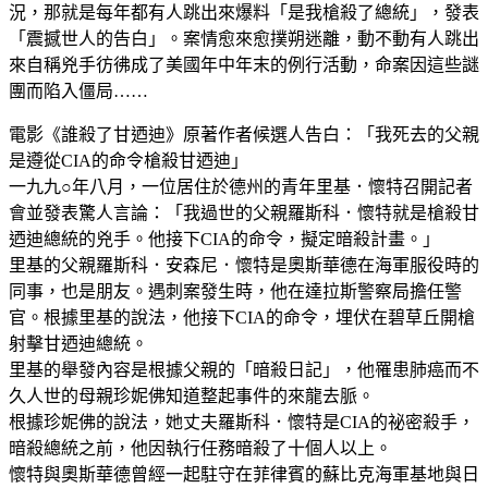
況，那就是每年都有人跳出來爆料「是我槍殺了總統」，發表
「震撼世人的告白」。案情愈來愈撲朔迷離，動不動有人跳出
來自稱兇手彷彿成了美國年中年末的例行活動，命案因這些謎
團而陷入僵局……
電影《誰殺了甘迺迪》原著作者候選人告白：「我死去的父親
是遵從CIA的命令槍殺甘迺迪」
一九九○年八月，一位居住於德州的青年里基．懷特召開記者
會並發表驚人言論：「我過世的父親羅斯科．懷特就是槍殺甘
迺迪總統的兇手。他接下CIA的命令，擬定暗殺計畫。」
里基的父親羅斯科．安森尼．懷特是奧斯華德在海軍服役時的
同事，也是朋友。遇刺案發生時，他在達拉斯警察局擔任警
官。根據里基的說法，他接下CIA的命令，埋伏在碧草丘開槍
射擊甘迺迪總統。
里基的舉發內容是根據父親的「暗殺日記」，他罹患肺癌而不
久人世的母親珍妮佛知道整起事件的來龍去脈。
根據珍妮佛的說法，她丈夫羅斯科．懷特是CIA的祕密殺手，
暗殺總統之前，他因執行任務暗殺了十個人以上。
懷特與奧斯華德曾經一起駐守在菲律賓的蘇比克海軍基地與日