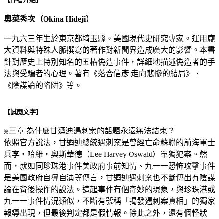
【作者介紹】
奧菜秀次（Okina Hideji）
一九六三年生於東京都埼玉縣。美國現代史研究專家。運用龐
大資料與特殊人脈撰寫的著作對新聞界造成廣大的影響。本書
針對歷史上特別知名的五樁偽造事件，詳細地描述偽造者的手
法與受騙者的心理。著有《落合信彥 走向悲慘的結局》、
《陰謀論的陷阱》等。
【試閱文字】
三章 為什麼甘迺迪遇刺案的話題永遠無法結束？
第
依照官方說法，甘迺迪總統遇刺案是曾經亡命蘇聯的前海軍士
兵李‧哈維‧奧斯華德（Lee Harvey Oswald）單獨犯案。然
而，就如同珍珠港事件美政府事前知情、九一一恐怖攻擊事件
是美國政府自導自演等傳言，甘迺迪遇刺案也不斷傳出有陰謀
論在背後操作的說法。這起事件有個奇妙的現象，與珍珠港或
九一一事件情況類似，不斷有號稱「揭發遇刺案真相」的獨家
報導出現，但最後判定都是假情報。除此之外，還有個怪狀