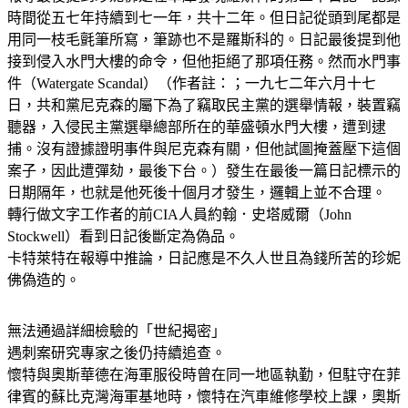
時間從五七年持續到七一年，共十二年。但日記從頭到尾都是
用同一枝毛氈筆所寫，筆跡也不是羅斯科的。日記最後提到他
接到侵入水門大樓的命令，但他拒絕了那項任務。然而水門事
件（Watergate Scandal）（作者註：；一九七二年六月十七
日，共和黨尼克森的屬下為了竊取民主黨的選舉情報，裝置竊
聽器，入侵民主黨選舉總部所在的華盛頓水門大樓，遭到逮
捕。沒有證據證明事件與尼克森有關，但他試圖掩蓋壓下這個
案子，因此遭彈劾，最後下台。）發生在最後一篇日記標示的
日期隔年，也就是他死後十個月才發生，邏輯上並不合理。
轉行做文字工作者的前CIA人員約翰．史塔威爾（John
Stockwell）看到日記後斷定為偽品。
卡特萊特在報導中推論，日記應是不久人世且為錢所苦的珍妮
佛偽造的。
無法通過詳細檢驗的「世紀揭密」
遇刺案研究專家之後仍持續追查。
懷特與奧斯華德在海軍服役時曾在同一地區執勤，但駐守在菲
律賓的蘇比克灣海軍基地時，懷特在汽車維修學校上課，奧斯