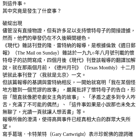
到這件事。
其中究竟是發生了什麼事？
破綻出現
儘管沒有直接物證，但有許多足以支持懷特母子的間接證據，
然而，他們的舉發仍在不久後瞬間褪色。
《現代》雜誌刊登的隆．雷特納的報導，是根據倫敦《週日郵
報》（The Mail on Sunday）雜誌於一九九○年八月號刊載的懷
特母子的訪問寫成，四個月後《現代》刊登該報導的翻譯加解
說，就在那兩個月前，《德州月刊》（Texas Monthly）十二月
號就此事刊登了〈我就是北京〉一文。
但該篇報導的基調與雷特納相反，一開始就寫明「我在某個怪
地方聽到一個荒謬的故事」，嚴厲批評了懷特母子的告白，形
容「簡直就像肥皂劇女主角的故事」、「矛盾之處多到令人咋
舌，充滿了不可能的偶然」、「這件事如果是小說那也未免太
無聊了，光讀一頁就讓人想丟書」等。
報導所做的澄清，使得高興事件已經真相大白的群眾大失所
望。
寫手葛瑞．卡特萊特（Gary Cartwright）表示珍妮佛的證詞確