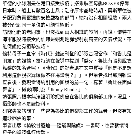
華德的小隊則是在港口接受檢疫；搭乘航空母艦BOXER停靠
日本時，船上有數百名士兵；駐守厚木基地時期，奧斯華德被
分配到負責雷達的安檢嚴格的部門，懷特沒有相關經驗，兩人
被分配到同一單位的可能性極低。
訪問他們的老同事，也沒找到兩人相識的證詞。再說，懷特在
海軍服役時接受的訓練是觀測砲彈發射前高空的天氣狀況，不
能保證他有狙擊技巧。
懷特母子一直拿《時代》雜誌刊登的那張合照當作「和魯比是
朋友」的證據，雷特納在報導中提到「傑克．魯比有張與脫衣
舞孃的知名合照，《時代》的記者還在文中質疑『他是不是想
利用這個脫衣舞孃做不在場證明？』」。但筆者找出那期雜誌
查看後，發現雷特納引用的圖說的前一句，寫著「魯比在面試
舞者」，攝影師則為「Jimmy Rhodes」。
這張照片根本無法證明珍妮佛曾在魯比的俱樂部工作。況且，
攝影師也不是羅斯科。
研究專家訪問了一些曾為魯比的俱樂部工作的舞者，但沒有知
道珍妮佛的事。
筆者出版《槍殺甘迺迪──隱瞞與陰謀》一書時，也曾就懷特
母子的說詞進行檢驗。