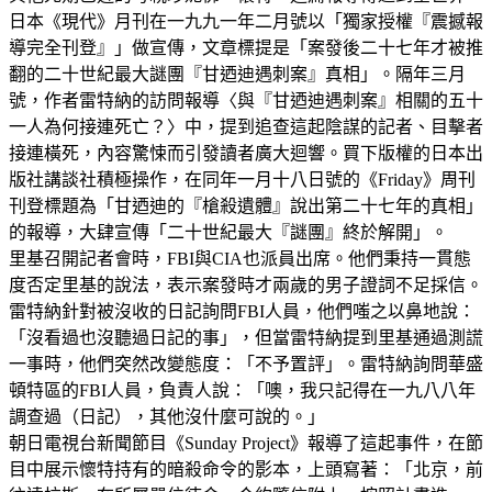
日本《現代》月刊在一九九一年二月號以「獨家授權『震撼報
導完全刊登』」做宣傳，文章標提是「案發後二十七年才被推
翻的二十世紀最大謎團『甘迺迪遇刺案』真相」。隔年三月
號，作者雷特納的訪問報導〈與『甘迺迪遇刺案』相關的五十
一人為何接連死亡？〉中，提到追查這起陰謀的記者、目擊者
接連橫死，內容驚悚而引發讀者廣大迴響。買下版權的日本出
版社講談社積極操作，在同年一月十八日號的《Friday》周刊
刊登標題為「甘迺迪的『槍殺遺體』說出第二十七年的真相」
的報導，大肆宣傳「二十世紀最大『謎團』終於解開」。
里基召開記者會時，FBI與CIA也派員出席。他們秉持一貫態
度否定里基的說法，表示案發時才兩歲的男子證詞不足採信。
雷特納針對被沒收的日記詢問FBI人員，他們嗤之以鼻地說：
「沒看過也沒聽過日記的事」，但當雷特納提到里基通過測謊
一事時，他們突然改變態度：「不予置評」。雷特納詢問華盛
頓特區的FBI人員，負責人說：「噢，我只記得在一九八八年
調查過（日記），其他沒什麼可說的。」
朝日電視台新聞節目《Sunday Project》報導了這起事件，在節
目中展示懷特持有的暗殺命令的影本，上頭寫著：「北京，前