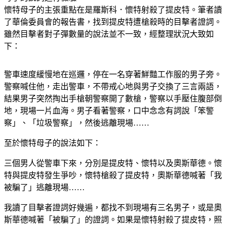
懷特母子的主張重點在是羅斯科．懷特射殺了提皮特。筆者讀
了華倫委員會的報告書，找到提皮特遭槍殺時的目擊者證詞。
雖然目擊者對子彈數量的說法並不一致，經整理狀況大致如
下：
警車速度緩慢地在巡邏，停在一名穿著鮮豔工作服的男子旁。
警察喊住他，走出警車，不帶戒心地與男子交換了三言兩語，
結果男子突然掏出手槍朝警察開了數槍，警察以手壓住腹部倒
地，現場一片血海。男子看著警察，口中念念有詞說「笨警
察」、「垃圾警察」，然後逃離現場……
至於懷特母子的說法如下：
三個男人從警車下來，分別是提皮特、懷特以及奧斯華德。懷
特與提皮特發生爭吵，懷特槍殺了提皮特，奧斯華德喊著「我
被騙了」逃離現場……
我讀了目擊者證詞好幾遍，都找不到現場有三名男子，或是奧
斯華德喊著「被騙了」的證詞。如果是懷特射殺了提皮特，照