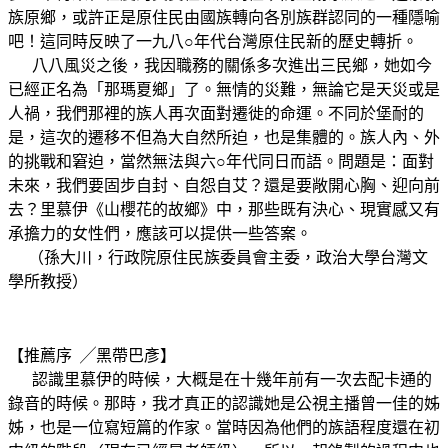
族原鄉，或許正是原住民由國族轉向各別族群認同的一種隱喻
吧！這同時反映了一九八○年代台灣原住民新的歷史轉折。
八八風災之後，我因職務的關係多次進出三民鄉，她如今
已經正名為「那瑪夏鄉」了。無情的災難，無論它是天災或是
人禍，我們那裡的族人再次面對遷徙的命運。不同於堡耐的
是，這次的遷移不但為大自然所迫，也是集體的。族人內、外
的挑戰和窘迫，當然無法與六○年代同日而語。問題是：面對
未來，我們要固步自封、自怨自艾？還是要敞開心胸、迎向前
去？里慕伊《山櫻花的故鄉》中，那些既有決心、現實感又有
承擔力的女性們，應該可以提供一些答案。
（孫大川，行政院原住民族委員會主委，政治大學台灣文
學所教授）
【推薦序 ╱黑帶巴彥】
認識里慕伊的時候，大概是在十幾年前有一次去配卡通的
錄音的時候。那時，我才真正的認識她是公視主播曾一佳的姊
姊，也是一位寫短篇的作家。當時因為他們的族語程度還在初