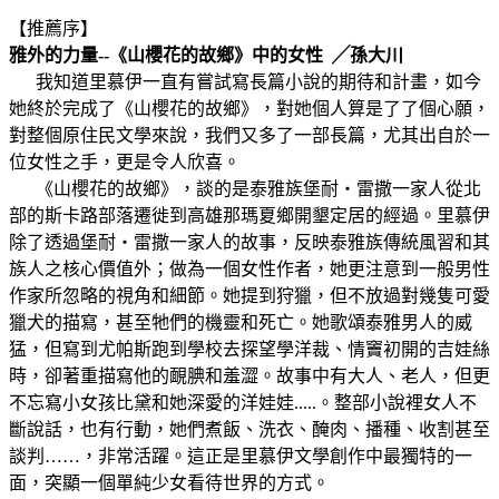
【推薦序】
雅外的力量--《山櫻花的故鄉》中的女性 ╱孫大川
我知道里慕伊一直有嘗試寫長篇小說的期待和計畫，如今
她終於完成了《山櫻花的故鄉》，對她個人算是了了個心願，
對整個原住民文學來說，我們又多了一部長篇，尤其出自於一
位女性之手，更是令人欣喜。
《山櫻花的故鄉》，談的是泰雅族堡耐‧雷撒一家人從北
部的斯卡路部落遷徙到高雄那瑪夏鄉開墾定居的經過。里慕伊
除了透過堡耐‧雷撒一家人的故事，反映泰雅族傳統風習和其
族人之核心價值外；做為一個女性作者，她更注意到一般男性
作家所忽略的視角和細節。她提到狩獵，但不放過對幾隻可愛
獵犬的描寫，甚至牠們的機靈和死亡。她歌頌泰雅男人的威
猛，但寫到尤帕斯跑到學校去探望學洋裁、情竇初開的吉娃絲
時，卻著重描寫他的靦腆和羞澀。故事中有大人、老人，但更
不忘寫小女孩比黛和她深愛的洋娃娃.....。整部小說裡女人不
斷說話，也有行動，她們煮飯、洗衣、醃肉、播種、收割甚至
談判……，非常活躍。這正是里慕伊文學創作中最獨特的一
面，突顯一個單純少女看待世界的方式。