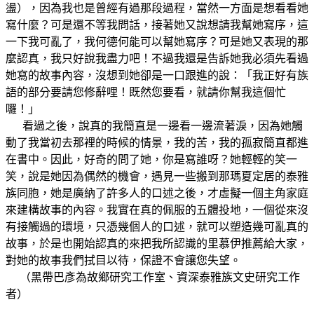
盪），因為我也是曾經有過那段過程，當然一方面是想看看她
寫什麼？可是還不等我問話，接著她又說想請我幫她寫序，這
一下我可亂了，我何德何能可以幫她寫序？可是她又表現的那
麼認真，我只好說我盡力吧！不過我還是告訴她我必須先看過
她寫的故事內容，沒想到她卻是一口跟進的說：「我正好有族
語的部分要請您修辭哩！既然您要看，就請你幫我這個忙
囉！」
看過之後，說真的我簡直是一邊看一邊流著淚，因為她觸
動了我當初去那裡的時候的情景，我的苦，我的孤寂簡直都進
在書中。因此，好奇的問了她，你是寫誰呀？她輕輕的笑一
笑，說是她因為偶然的機會，遇見一些搬到那瑪夏定居的泰雅
族同胞，她是廣納了許多人的口述之後，才虛擬一個主角家庭
來建構故事的內容。我實在真的佩服的五體投地，一個從來沒
有接觸過的環境，只憑幾個人的口述，就可以塑造幾可亂真的
故事，於是也開始認真的來把我所認識的里慕伊推薦給大家，
對她的故事我們拭目以待，保證不會讓您失望。
（黑帶巴彥為故鄉研究工作室、資深泰雅族文史研究工作
者）