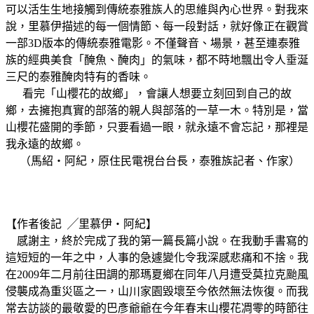
可以活生生地接觸到傳統泰雅族人的思維與內心世界。對我來
說，里慕伊描述的每一個情節、每一段對話，就好像正在觀賞
一部3D版本的傳統泰雅電影。不僅聲音、場景，甚至連泰雅
族的經典美食「醃魚、醃肉」的氣味，都不時地飄出令人垂涎
三尺的泰雅醃肉特有的香味。
看完「山櫻花的故鄉」，會讓人想要立刻回到自己的故
鄉，去擁抱真實的部落的親人與部落的一草一木。特別是，當
山櫻花盛開的季節，只要看過一眼，就永遠不會忘記，那裡是
我永遠的故鄉。
（馬紹‧阿紀，原住民電視台台長，泰雅族記者、作家）
【作者後記 ╱里慕伊‧阿紀】
感謝主，終於完成了我的第一篇長篇小說。在我動手書寫的
這短短的一年之中，人事的急遽變化令我深感悲痛和不捨。我
在2009年二月前往田調的那瑪夏鄉在同年八月遭受莫拉克颱風
侵襲成為重災區之一，山川家園毀壞至今依然無法恢復。而我
常去訪談的最敬愛的巴彥爺爺在今年春末山櫻花凋零的時節往