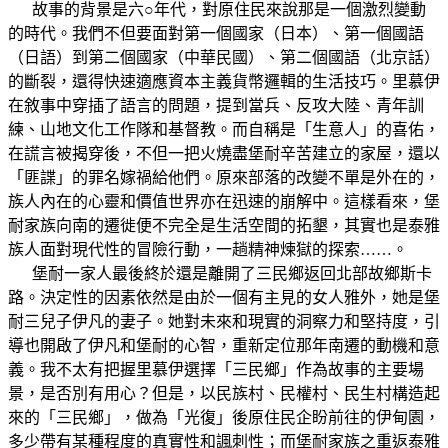
故事的背景是六○年代，對原住民來說那是一個激烈變動
的時代。我們不但要面對第一個國家（日本）、第一個國語
（日語）到第二個國家（中華民國）、第二個國語（北京話）
的斷裂，還得快速適應資本主義貨幣邏輯的生活技巧。里慕伊
在敘事中穿插了語言的問題，提到當兵、反攻大陸、青年訓
練、山地文化工作隊和基督教。而自稱是「生意人」的喜佑，
在謊言被揭穿後，不但一把火燒盡堡耐辛苦建立的家屋，還以
「匪諜」的罪名嫁禍給他們。原來部落的改變不單是外在的，
族人內在的心靈和價值世界亦在迅速的崩解中。這樣看來，堡
耐家族向南的遷徙便不完全是生活空間的拓墾，其實也是泰雅
族人面對現代性的冒險行動，一趟精神煉獄的探索……。
堡耐一家人最後終於還是離開了三民鄉返回北部故鄉斯卡
路。決定性的因素依然是由於一個有主見的女人雅外，她是堡
耐三兒子伊凡的妻子。她對未來和現實的洞察力和堅持度，引
導也開啟了伊凡和堡耐的心智，重新定位那年南遷的動機和意
義。我不太有把握里慕伊選擇「三民鄉」作為故事的主要場
景，是否別有用心？但是，以民族村、民權村、民生村構造起
來的「三民鄉」，做為「光復」後原住民企盼前往的伊甸園，
多少帶有某種程度的真實性和諷刺性；而堡耐家族之重返泰雅