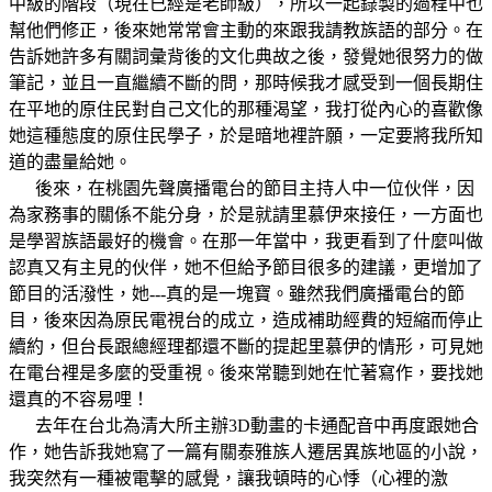
中級的階段（現在已經是老師級），所以一起錄製的過程中也
幫他們修正，後來她常常會主動的來跟我請教族語的部分。在
告訴她許多有關詞彙背後的文化典故之後，發覺她很努力的做
筆記，並且一直繼續不斷的問，那時候我才感受到一個長期住
在平地的原住民對自己文化的那種渴望，我打從內心的喜歡像
她這種態度的原住民學子，於是暗地裡許願，一定要將我所知
道的盡量給她。
後來，在桃園先聲廣播電台的節目主持人中一位伙伴，因
為家務事的關係不能分身，於是就請里慕伊來接任，一方面也
是學習族語最好的機會。在那一年當中，我更看到了什麼叫做
認真又有主見的伙伴，她不但給予節目很多的建議，更增加了
節目的活潑性，她---真的是一塊寶。雖然我們廣播電台的節
目，後來因為原民電視台的成立，造成補助經費的短縮而停止
續約，但台長跟總經理都還不斷的提起里慕伊的情形，可見她
在電台裡是多麼的受重視。後來常聽到她在忙著寫作，要找她
還真的不容易哩！
去年在台北為清大所主辦3D動畫的卡通配音中再度跟她合
作，她告訴我她寫了一篇有關泰雅族人遷居異族地區的小說，
我突然有一種被電擊的感覺，讓我頓時的心悸（心裡的激