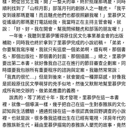
樣，她從台北土城，開了一整天的車，終於抵達那瑪夏，同時
順利找到了「山棕月影」部落月刊的創辦人之一韃虎。「我平
安到達那瑪夏囉！而且韃虎他們也都很照顧我喔！」里慕伊又
從遙遠的那瑪夏打電話給我，我當時正在主持主管會報，就
說：「好、好，我在開會，幫我問候韃虎和部落的朋友喔！」
一年後，我聽到里慕伊獲得原住民文化事業基金會的出版
補助，同時我也終於拿到了里慕伊完成的小說初稿。「弟弟，
你要幫我寫序喔，我就只有這麼一個弟弟啊，還有啊，那個書
名、那個出版社、那個書的封面、那個插圖…」總之，里慕伊
要出第二本書，就好像我自己正在進行的節目審查企劃案，同
時還要我包辦所有重要程序的諮詢與定案。我雖然常常說：
「我真的很忙…」但是到後來，就會變成一種罪惡感，好像我
是扼殺原住民文學萌芽的兇手似地，然後又默默地幫里慕伊完
成所有她交辦的、做弟弟應盡的義務。
說真的，等了將近十年，我才發現，里慕伊在這一本書
裡，就像一個導演一樣，幾乎把自己在這一生對泰雅族的文化
認知與生活體驗，通通剪接在這一本很認真做田野調查的小說
裡。也就是說，很多像我這樣出生在已經有電視、洋房年代的
泰雅族新生代，藉由里慕伊描寫的泰雅族人墾荒的故事，竟然