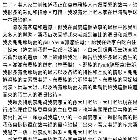
生了，老人家生前知道我正在寫泰雅族人南遷開墾的故事，給
我很多的鼓勵和指導。可惜，我沒有趕上老人家在世時親手送
一本書給他。
雖然有悲痛和遺憾，但我在書寫這個故事的過程中卻受到
太多人的幫助，讓我每次回想起來就感到無比的溫暖和感恩。
我要謝謝那瑪夏的yata Yayut(雅悠伯母)，讓我在她家白吃白住
了幾天（這之前我們一點都不認識），白天到處帶我去訪查過
去舊部落的遺蹟，晚上殺雞給我吃，還告訴我許多過去發生的
事。謝謝布農族的韃虎（林聖傑）、鄒族的Pyuri(陳聖富)告訴
我很多有關那瑪夏的過去以及各族的特性和互動的情形。謝謝
排灣族的高素碧老師、布農族的余明輝老師、布農族的阿妮塔
阿姨、舞媚大姐…以及所有那瑪夏友善的鄉親們給我這個遠道
而來的陌生人的溫暖接待。
我還要特別感謝幫我寫序文的孫大川老師，大川老師現在是
行政院原住民族委員會的主任委員，執掌全國原住民事務的千
繁萬忙當中，願意幫我這小小的一本書寫序文，還很厲害的把
我私自悄悄藏在故事裡的靈魂給描了出來，看完老師的序文讓
我嚇了一跳，也感動到飆淚。謝謝大川老師。
感謝黑帶老師一直協助我有關泰雅族文化和語言部分的解說