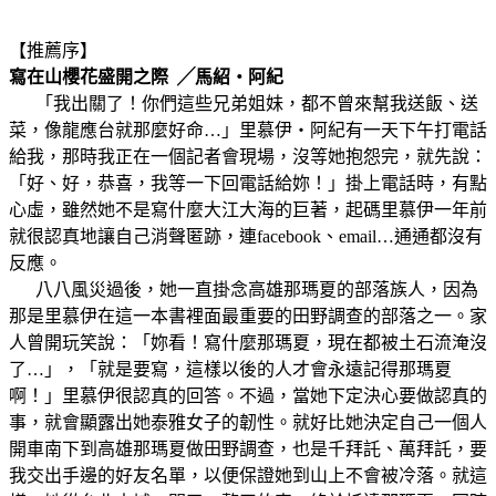
【推薦序】
寫在山櫻花盛開之際 ╱馬紹‧阿紀
「我出關了！你們這些兄弟姐妹，都不曾來幫我送飯、送
菜，像龍應台就那麼好命…」里慕伊‧阿紀有一天下午打電話
給我，那時我正在一個記者會現場，沒等她抱怨完，就先說：
「好、好，恭喜，我等一下回電話給妳！」掛上電話時，有點
心虛，雖然她不是寫什麼大江大海的巨著，起碼里慕伊一年前
就很認真地讓自己消聲匿跡，連facebook、email…通通都沒有
反應。
八八風災過後，她一直掛念高雄那瑪夏的部落族人，因為
那是里慕伊在這一本書裡面最重要的田野調查的部落之一。家
人曾開玩笑說：「妳看！寫什麼那瑪夏，現在都被土石流淹沒
了…」，「就是要寫，這樣以後的人才會永遠記得那瑪夏
啊！」里慕伊很認真的回答。不過，當她下定決心要做認真的
事，就會顯露出她泰雅女子的韌性。就好比她決定自己一個人
開車南下到高雄那瑪夏做田野調查，也是千拜託、萬拜託，要
我交出手邊的好友名單，以便保證她到山上不會被冷落。就這