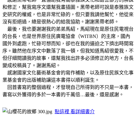
和修正，幫我寫序文還幫我畫插圖。黑帶老師可說是泰雅族文
史研究的權威，也是非常忙碌的，但只要我請他幫忙，他從來
沒有拒絕過，總是很熱心的給我協助。謝謝黑帶老師。
最後，我也要謝謝我的弟弟馬紹，馬紹現在是原住民電視台
的台長，也是世界原住民廣電協會（WITBN）的主席，國內
國外到處跑，忙碌可想而知，卻也在我的逼迫之下擠出時間寫
序。雖然他在序文中數落了我一頓，但我知道馬紹很愛我，不
但仔細閱讀我的故事，還幫我找出許多必須修正的地方，台長
變成校稿員了。謝謝馬紹。
感謝國家文化藝術基金會的寫作補助，以及原住民族文化事
業基金會的出版補助讓這本書得以順利誕生。
回首書寫的整個過程，才發現自己所得到的不只是一本書，
書寫以外獲得的多於一本書的千萬倍…最後，還是感謝。
點這裡 看詳細書介