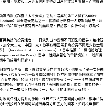
、福州、寧波和上海等五個所謂通商口岸開放鴉片貿易。而根據領
領導的農民起義「太平天國」之亂，造成的死亡人數在
2,000
至
s Lookout
）是全港最高點之一，怡和洋行派有一名瞭望員駐守，監
期，怡和洋行已擁有自己的釀酒廠、棉紡廠、保險公司、渡輪公
百萬英鎊的投資組合：一頁就列出
20
幾種不同類型的證券，包括智
、加拿大二家、中國一家。從事這種國際多角投資不再是少數金融
學》（
Investment : An Exact Science
），書中推薦「一種根據地理
equences of the Peace
）書中一段頗為著名的章節憶述，一般所得
期中的成果和好處。」
敦證券交易所上市。倫敦資金流向世界各地，也揭示了第一次金融
將一八六五至一九一四年間公開發行證券所募得的英國資本全加在
，而其中約有
450
億（
28%
）屬於國際持有；一九一三年在倫敦證券
DP
的
9%
，證實了現今所謂的「英國儲蓄過剩」現象。重要的是，
DP
五分之一或以下的國家；一九九七年的比例則只有
5%
。
財政責任能力提升的激勵。但若不是大英帝國勢力崛起，很難相信
的比例投資在英國可以施展非官方影響力的國家，如阿根廷和巴