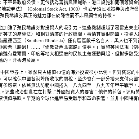
：不單是政府公債，更包括為籌措興建鐵路、港口設施和開礦等資金
民地證券法》（
Colonial Stock Act, 1900
）也賦予殖民地證券與政府發
殖民地證券真正的魅力卻在於隱性而不非是顯性的特徵。
加強了殖民地證券對投資人的吸引力。這些機制超越了葛雷史東主
是英式的產權法）和相對清廉的行政機關。事情其實很簡單，投資人
南羅德西亞（
Southern Rhodesia
）僅有區區數千名白人，黑人也不到
亞股票〔勝過〕……『倫敦暨西北鐵路』債券。」實施英國法規（例
前雖有愛爾蘭、印度等地大相逕庭的民族主義運動興起，但對多數受
遠的，非香港莫屬。
在中國證券上，雖然只占總值
40
億的海外投資很小比例，但對貧窮的
，可以確保中國各港埠所收取的關稅，至少會有一部分撥來支付英國
有多嚴密，依舊無法防範中國捲入一八九四至一八九五年甲午戰爭，
起。這些政治動亂在在打擊了外國投資人的要害：他們的荷包。這時
價值暴跌。早期的全球化進程易受戰爭和革命影響，並非中國特有的現