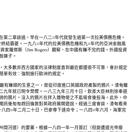
第二章談過，早在一八二○年代就發生過第一次拉美債務危機。
於終結霸菱。一九八○年代的拉美債務危機和九○年代的亞洲金融風
投資家羅傑斯（
Jim Rogers
）觀察，在中國有賺不完的錢。外國投資
脫褲子。
，大多數非西方國家的法律制度直到最近都還很不可靠，會計規定
簡單有效：強制施行歐洲的規定。
最有賺頭的生意之一，是從印度進口英國政府產製的鴉片。渣甸雖
二九年就已明令禁煙。一八三九年三月十日，欽差大臣林則徐奉道
鎊的鴉片。沒入的鴉片在拌入雜物使之不能吸食後投海。此外，中
聞訊後匆匆趕回倫敦對英政府展開遊說。經過三度會談，渣甸看來
八四○年二月二十日，巴麥尊下達命令；一八四○年六月，海軍完
州間河道）的要塞。根據一八四一年一月簽訂（但旋遭道光帝廢