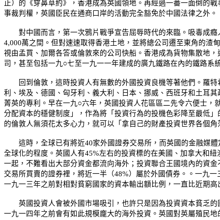
止）的《穿鼻草約》，香港成為英國領地。再經過一番一面倒的戰
事裁判權，英國臣民在通商口岸的活動完全豁免於中國法律之外。
對中國而言，第一次鴉片戰爭宣告屈辱時代的來臨。吸毒成癮人
4,000
萬之間。但對速速取得香港土地，並將總公司遷至東角的渣
視由孟買、加爾各答或倫敦來的公司快船。香港成為貨物集散地，
司，甚至包括一九○七至一九一一年建成的廣九鐵路在內的鐵路系
回到倫敦，這時投資人有無數的外國投資良機等著他們。羅特希
利、埃及、德國、匈牙利、義大利、日本、挪威、西班牙和土耳其
菁英的專利。早在一九○六年，英國投資人花區區二先令六便士，
分配資本的穩健制度」，作為將「投資行為的投機色彩降至最低」
的倫敦人無須花太多心力，就可以「拿自己的財產投資世界各個角
這時，全球已有將近
40
家外國證券交易所，而英國的金融媒體
全球化的程度。英國人有
45%
左右的投資標的在美國、加拿大和紐
一起，不難看出大部分資金都流向海外；投資聯合王國境內的資金
交易所買賣的證券裡，將近一半（
48%
）屬於外國債券。。一九一
一九一三年之前對相對貧窮國家的資本輸出額比例，一直比近期高
英國投資人會被外國市場吸引，也許只是因為投資資本貧乏的國
一九一四年之前會有如此規模龐大的海外投資。英國對英屬殖民地