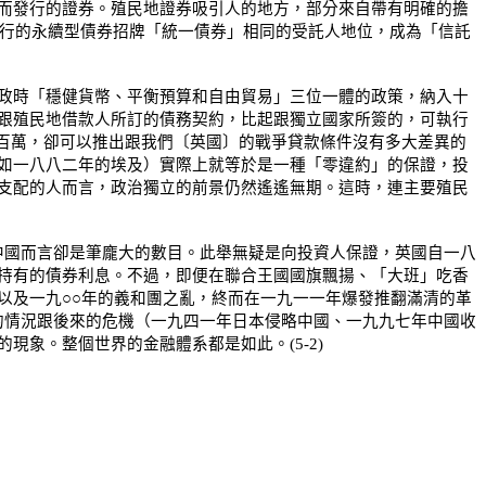
而發行的證券。殖民地證券吸引人的地方，部分來自帶有明確的擔
行的永續型債券招牌「統一債券」相同的受託人地位，成為「信託
政時「穩健貨幣、平衡預算和自由貿易」三位一體的政策，納入十
跟殖民地借款人所訂的債務契約，比起跟獨立國家所簽的，可執行
百萬，卻可以推出跟我們〔英國〕的戰爭貸款條件沒有多大差異的
如一八八二年的埃及）實際上就等於是一種「零違約」的保證，投
支配的人而言，政治獨立的前景仍然遙遙無期。這時，連主要殖民
中國而言卻是筆龐大的數目。此舉無疑是向投資人保證，英國自一八
持有的債券利息。不過，即便在聯合王國國旗飄揚、「大班」吃香
以及一九○○年的義和團之亂，終而在一九一一年爆發推翻滿清的革
的情況跟後來的危機（一九四一年日本侵略中國、一九九七年中國收
象。整個世界的金融體系都是如此。(5-2)