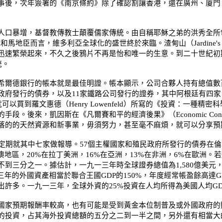
事後，次年簽署的《南京條約》除了確認割讓香港，還在廣州、廈門
口暴增，基督教傳教士顛覆儒家傳統。由自稱耶穌之弟的洪秀全所
甸和馬地臣而言，維多利亞全球化的盛世終於來臨。渣甸山（
Jardine'
迅速繁榮起來，不久之後鴉片不再是怡和唯一的生意。到二十世紀初
統。
爾德銀行的帳本就是最佳明證。帳本顯示，公司合夥人持有總值數
政府發行的債券，以及
11
家鐵路公司發行的證券，其中阿根廷有四家
就可以買到羅文惠德（
Henry Lowenfeld
）所寫的《投資：一種精密科
的手段。後來，凱因斯在《凡爾賽和平的經濟後果》（
Economic Cons
落的的天然資源和新事業，毋須努力，甚至毫不麻煩，就可以分享預
定期就其中七家做報導。
57
個主權國家和殖民政府所發行的債券在倫
澳地區，
20%
在拉丁美洲，
16%
在亞洲，
13%
在非洲，
6%
在歐洲。若
不到三分之一。據估計，一九一三年時全球證券總值為
1,580
億美元
三年的外國資產相當於聯合王國
GDP
的
150%
，年度經常帳盈餘高達
G
出許多。一九一三年，全球外資的
25%
投資在人均所得為美國人均
G
家預期報酬率較高，也有可能是受到黃金本位制普及或外國政府的
的投資，占其海外投資總額的五分之二到一半之間，另外還有相當大