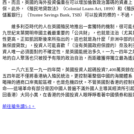
西。而且，英國的海外投資偏重在可以增加倫敦政治籌碼的資產上
保。此外，《殖民地貸款法》（
Colonial Loans Act, 1899
）和《殖
儲蓄銀行」（
Trustee Savings Bank, TSB
）可以投資的標的。不過，
維多利亞時代的人在英國殖民地推出一套獨特的機制，很可能也
九世紀末葉開明帝國主義最重要的「公共財」，也就是法治（尤其
性更高。正如凱因斯後來所指出的，這也就是為什麼「非洲中部的
無保證貸款」，投資人可能喜歡「（沒有英國政府保證的）奈及利
資人唯一必須面對的不確定性，是英國能統治多久。一九一四年之
地的白人聚落也只被授予有限的政治自治，而距離獲得獨立最為遙
一八六五至一九一四年間，英國投資人起碼投資
7,400
萬英鎊
五四年起不僅將香港納入殖民統治，更控制著整個中國的海關體系
喝辣的通商口岸夷館區裡，也是危機四伏。不管英國對香港的控制
命──這場革命有部分是因中國人普遍不滿外國人主導其經濟所引
回香港）大同小異，在香港的外國投資人眼睜睜看著中國債券和股票
前往搶先讀5-1。