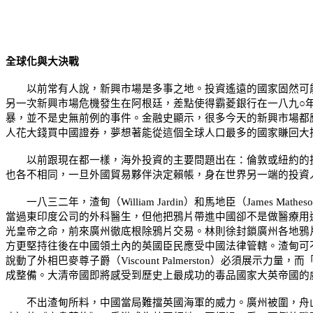
全球化與大決戰
以前常有人說，新興市場是多事之地。投資遙遠的國家固然可能
另一次新興市場危機發生在阿根廷，差點使得霸菱銀行在一八九○
暴，並不是史無前例的事件。金融史顯示，很多今天的新興市場都
人花大錢買中國證券，夢想著能從這個全球人口最多的國家賺回大
以前跟現在都一樣，海外投資的主要問題出在：倫敦或紐約的投
也各不相同，一旦外國貿易夥伴決定賴帳，身在世界另一端的投資
一八三二年，渣甸（
William Jardin
）和馬地臣（
James Mathes
當過東印度公司的外科醫生，但他把鴉片帶進中國卻不是做醫療用
光皇帝之命，前來廣州徹底根除鴉片交易。林則徐封鎖廣州各地鴉
方更堅持往後在中國領土內的英國臣民應受中國法律管轄。渣甸可
說動了外相巴麥尊子爵（
Viscount Palmerston
）必須展示力量，而
成整備。大清帝國即將感受到歷史上最成功的毒品國家大英帝國的
不出渣甸所料，中國當局難擋英國海軍的威力。廣州被圍，舟山