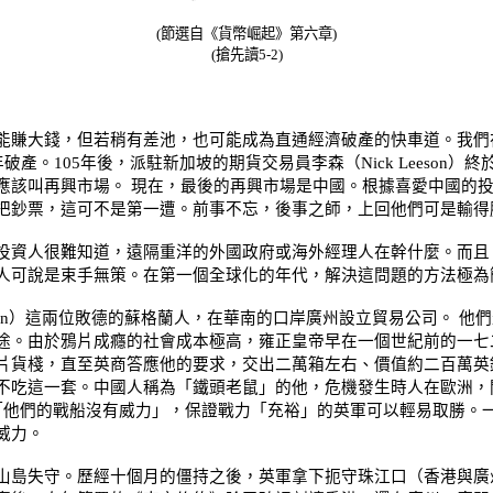
(
節選自《貨幣崛起》第六章)
(搶先讀5-2
)
賺大錢，但若稍有差池，也可能成為直通經濟破產的快車道。我們在
年破產。
105
年後，派駐新加坡的期貨交易員李森（
Nick Leeson
）終
應該叫再興市場。
現在，最後的再興市場是中國。根據喜愛中國的
把鈔票，這可不是第一遭。前事不忘，後事之師，上回他們可是輸得
資人很難知道，遠隔重洋的外國政府或海外經理人在幹什麼。而且
人可說是束手無策。在第一個全球化的年代，解決這問題的方法極為
on
）這兩位敗德的蘇格蘭人，在華南的口岸廣州設立貿易公司。
他們
途。由於鴉片成癮的社會成本極高，雍正皇帝早在一個世紀前的一七
片貨棧，直至英商答應他的要求，交出二萬箱左右、價值約二百萬英
不吃這一套。中國人稱為「鐵頭老鼠」的他，危機發生時人在歐洲，
「他們的戰船沒有威力」，保證戰力「充裕」的英軍可以輕易取勝。一
威力。
島失守。歷經十個月的僵持之後，英軍拿下扼守珠江口（香港與廣