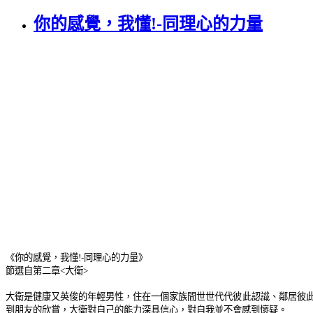
你的感覺，我懂!-同理心的力量
《你的感覺，我懂
!-
同理心的力量》
節選自第二章
<
大衛
>
大衛是健康又英俊的年輕男性，住在一個家族間世世代代彼此認識、鄰居彼
到朋友的欣賞，大衛對自己的能力深具信心，對自我並不會感到懷疑。