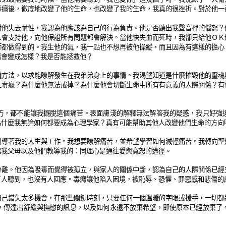
毒癮後，徹底地改變了他的生命，也改變了我的生命，我真的很挫折。對於他一
對他失去耐性，我認為他應該為自己的行為負責。他是否聽出我聲音裡的惱怒？
人會支持他，向他保證所有問題都會解決。當他快失血而死時，我卻只給他ＯＫ
師都做得到的。我生他的氣，我一點也不想再被他操縱，而且因為有這樣的擔心
情會變成怎樣？我是否能拯救他？
種方法，以求能瞭解發生在我弟弟身上的事情。我渴望知道是什麼摧毀他的靈魂
上毒癮？為什麼他無法戒掉？為什麼他會切斷生命中所有有意義的人際關係？有
巧，都不能讓我擺脫這個痛苦。表面膚淺的解釋無法解答我的疑惑，我只好強
為什麼我無論如何都要成為心理學家？真有可能幫助其他人改變他們生命的方向
引導著我的人生與工作。我想要瞭解痛苦，並希望學習如何減輕痛苦。我轉向聖
起我父母以及他們教導我的：同理心是通往愛與寬恕的途徑。
分離。他因為吸毒而覺得被孤立，與家人的關係中斷，認為自己的人際關係已經
有人聽到，也沒有人回應。毒癮讓他陷入困境，被恥辱、恐懼、罪惡感和悲傷的
自己錯失太多機會，在那些關鍵時刻，只要任何一個溫暖的字眼或援手，一切都
，傳達出舒緩與撫慰的訊息，以及如何永遠不放棄希望，即使原本已經放棄了