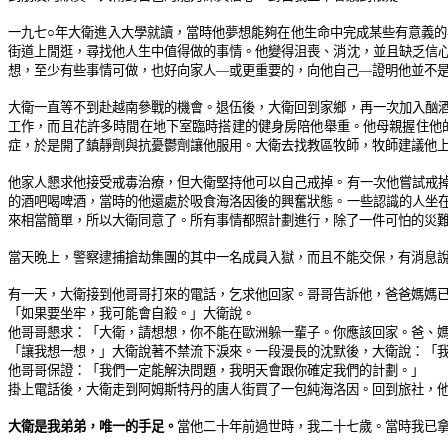
一九七○年大衛進入大學就讀，當時他夢想能夠在他生命中完成某些有意義
街道上閒逛，尋找他人生中值得做的事情。他變得沮喪、消沈，並且缺乏信
想，至少有些事情可做，也好向家人—或更重要的，向他自己—證明他並不
大衛一直等不到赴越南參戰的機會。退伍後，大衛回到家鄉，再一次加入酗
工作，而且花許多時間在地下室臨時搭建的健身房陪他舉重。他母親握住他
症，於是開了鎮靜劑與抗憂鬱劑讓他服用。大衛去找教區牧師，牧師建議他
他家人懇求他接受戒毒治療，但大衛堅持他可以自己戒掉。有一次他嘗試戒
的酒吧喝啤酒，當時的他還處於吸食海洛因後的興奮狀態。一些認識的人坐
來相當簡單，所以大衛同意了。所有事情都照計劃進行，除了一件可怕的災
當天晚上，警察逮捕搶劫集團的其中一名成員入獄，而且不能交保，有消息
有一天，大衛接到他哥哥打來的電話，乞求他回家。哥哥告訴他，爸爸媽媽
「如果要坐牢，我可能會自殺。」大衛說。
他哥哥懇求：「大衛，請想想，你不能在歐洲躲一輩子。你應該回家。爸、
「讓我想一想，」大衛說著不禁流下淚來。一段漫長的沈默後，大衛說：「
他哥哥保證：「我們一定能解決問題，我明天會跟你確定我們的計劃。」
掛上電話後，大衛走到阿姆斯特丹的唐人街買了一包純海洛因。回到旅社，
大衛是我弟弟，唯一的手足。
當他二十年前過世時，我二十七歲。當時我已