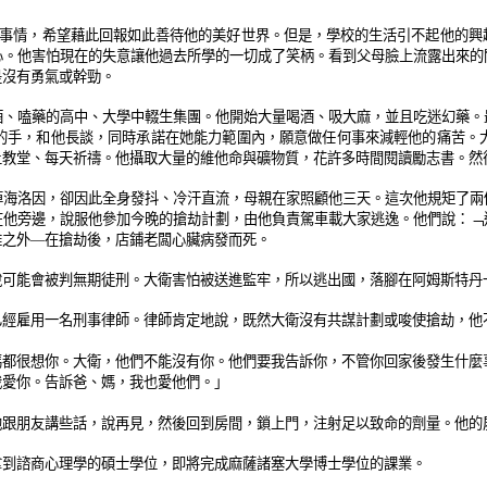
的事情，希望藉此回報如此善待他的美好世界。但是，學校的生活引不起他的興
心。他害怕現在的失意讓他過去所學的一切成了笑柄。看到父母臉上流露出來的
是沒有勇氣或幹勁。
酒、嗑藥的高中、大學中輟生集團。他開始大量喝酒、吸大麻，並且吃迷幻藥。
的手，和他長談，同時承諾在她能力範圍內，願意做任何事來減輕他的痛苦。
上教堂、每天祈禱。他攝取大量的維他命與礦物質，花許多時間閱讀勵志書。然
掉海洛因，卻因此全身發抖、冷汗直流，母親在家照顧他三天。這次他規矩了兩
在他旁邊，說服他參加今晚的搶劫計劃，由他負責駕車載大家逃逸。他們說：﹁
難之外—在搶劫後，店鋪老闆心臟病發而死。
說可能會被判無期徒刑。大衛害怕被送進監牢，所以逃出國，落腳在阿姆斯特丹
已經雇用一名刑事律師。律師肯定地說，既然大衛沒有共謀計劃或唆使搶劫，他
媽都很想你。大衛，他們不能沒有你。他們要我告訴你，不管你回家後發生什麼
我愛你。告訴爸、媽，我也愛他們。」
他跟朋友講些話，說再見，然後回到房間，鎖上門，注射足以致命的劑量。他的
拿到諮商心理學的碩士學位，即將完成麻薩諸塞大學博士學位的課業。