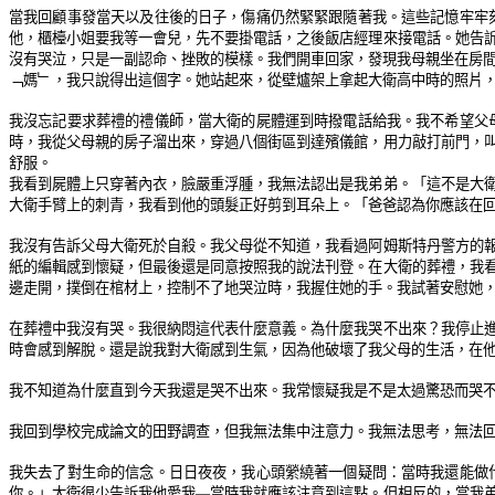
當我回顧事發當天以及往後的日子，傷痛仍然緊緊跟隨著我。這些記憶牢牢
他，櫃檯小姐要我等一會兒，先不要掛電話，之後飯店經理來接電話。她告
沒有哭泣，只是一副認命、挫敗的模樣。我們開車回家，發現我母親坐在房
﹁媽﹂，我只說得出這個字。她站起來，從壁爐架上拿起大衛高中時的照片
我沒忘記要求葬禮的禮儀師，當大衛的屍體運到時撥電話給我。我不希望父
時，我從父母親的房子溜出來，穿過八個街區到達殯儀館，用力敲打前門，
舒服。
我看到屍體上只穿著內衣，臉嚴重浮腫，我無法認出是我弟弟。「這不是大
大衛手臂上的刺青，我看到他的頭髮正好剪到耳朵上。「爸爸認為你應該在
我沒有告訴父母大衛死於自殺。我父母從不知道，我看過阿姆斯特丹警方的
紙的編輯感到懷疑，但最後還是同意按照我的說法刊登。在大衛的葬禮，我
邊走開，撲倒在棺材上，控制不了地哭泣時，我握住她的手。我試著安慰她
在葬禮中我沒有哭。我很納悶這代表什麼意義。為什麼我哭不出來？我停止
時會感到解脫。還是說我對大衛感到生氣，因為他破壞了我父母的生活，在
我不知道為什麼直到今天我還是哭不出來。我常懷疑我是不是太過驚恐而哭
我回到學校完成論文的田野調查，但我無法集中注意力。我無法思考，無法
我失去了對生命的信念。日日夜夜，我心頭縈繞著一個疑問：當時我還能做
你。」大衛很少告訴我他愛我—當時我就應該注意到這點。但相反的，當我