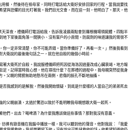
出用餐，然後待在祖母家，同時打電話給大衛好安排回家的行程。當我說要找
希望與恐懼的目光盯著我。我們目光交會，而在這一刻，他明白了。那天，他
某天深夜，禮儀師打電話給我，告訴我凌晨兩點會到羅根機場領屍體。四點半
到地下室後面角落一間狹小、沒有窗戶的小房間。防腐劑的味道讓我的胃很不
，你一定非常清楚，你不可能弄錯。當你準備好了，再看一次。」然後我看到
對大衛說的最後幾句話之一，就在他自殺的幾個小時前。
寫著大衛死於自殺。我說服禮儀師把死因從海洛因過量改成心臟衰竭。地方報
駐足。記得當時我心想，他在尋找什麼？在葬禮的過程中，我母親突然從我身
方。父親的臂膀無助地懸吊在兩側，悲傷的臉孔不斷地抽搐。
是否我感到的是解脫，然後我開始懷疑，到底是什麼樣的人當自己的弟弟死去
強的父親崩潰，太過於驚恐以致於不能明瞭我母親想跟大衛一起死。
著他們。出去？喝啤酒？為什麼我應該做這些事情？那對我沒有意義。
，彷彿有錄音機在我腦中播放一樣，我可以聽到他的聲音。他對我說：「我愛
懇求我援救他，我卻單獨留下他，沒有說出可能拯救他的話。他希望知道他仍