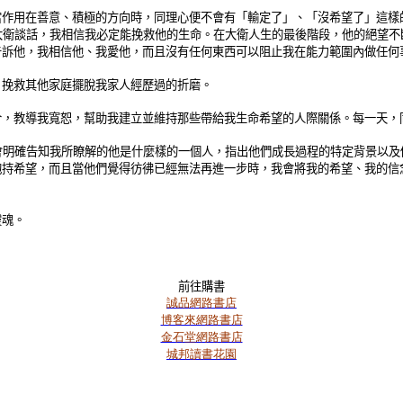
當作用在善意、積極的方向時，同理心便不會有「輸定了」、「沒希望了」這樣
大衛談話，我相信我必定能挽救他的生命。在大衛人生的最後階段，他的絕望不
告訴他，我相信他、我愛他，而且沒有任何東西可以阻止我在能力範圍內做任何
，挽救其他家庭擺脫我家人經歷過的折磨。
合，教導我寬恕，幫助我建立並維持那些帶給我生命希望的人際關係。每一天，
會明確告知我所瞭解的他是什麼樣的一個人，指出他們成長過程的特定背景以及
抱持希望，而且當他們覺得彷彿已經無法再進一步時，我會將我的希望、我的信
靈魂。
前往購書
誠品網路書店
博客來網路書店
金石堂網路書店
城邦讀書花園