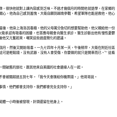
趣，很快他就對上課內容感到乏味。不過才幾個月的時間他就退學，在家鄉的
關心，他為自己感到羞愧。大衛自願到越南參戰，希望軍隊也能拯救他。他心
最後，他染上海洛因毒癮。他的父母萬分急切的想要幫助他。他父親給他一份
大衛承認有吸毒的困擾，也答應母親會向醫生求診。醫生診斷出他有慢性憂鬱
後他又亢奮起來，嘲笑這些過度簡化的建議。
個月，然後又開始吸毒。一九七四年十月某一天，午後稍早，大衛在附近社區
這可是輕鬆錢，沒有武器、沒有人會受傷，你要做的就只是開車而已。﹂這看
一間破舊的旅社，跟其他來自美國的社會邊緣人在一起。
不會被關超過五到七年。「我今天會匯給你機票錢。」他哥哥說。
事情，他們都會支持你。我們都會完全支持你。」
屍體一小時後被發現，針頭還留在他身上。