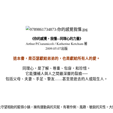
---
《你的感覺，我懂
同理心的力量》
Arthur P.Ciaramicoli / Katherine Ketcham
著
2009.05.07
出版
這本書，是亞瑟獻給弟弟的，也是獻給所有人的愛。
同理心，是了解、尊重、包容，和珍惜。
它能彌補人與人之間最深層的裂痕──
包括父母、夫妻、手足、摯友
……
甚至是逝去的人或陌生人。
此守望相助的藍領小鎮，擁有運動員的天賦，有著伶俐、風趣、敏銳的天性。大