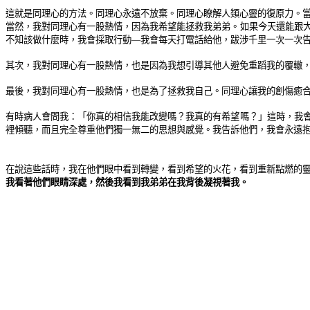
這就是同理心的方法。同理心永遠不放棄。同理心瞭解人類心靈的復原力。
當然，我對同理心有一股熱情，因為我希望能拯救我弟弟。如果今天還能跟
不知該做什麼時，我會採取行動—我會每天打電話給他，跋涉千里一次一次
其次，我對同理心有一股熱情，也是因為我想引導其他人避免重蹈我的覆轍
最後，我對同理心有一股熱情，也是為了拯救我自己。同理心讓我的創傷癒
有時病人會問我：「你真的相信我能改變嗎？我真的有希望嗎？」這時，我
裡傾聽，而且完全尊重他們獨一無二的思想與感覺。我告訴他們，我會永遠
在說這些話時，我在他們眼中看到轉變，看到希望的火花，看到重新點燃的
我看著他們眼睛深處，然後我看到我弟弟在我背後凝視著我。