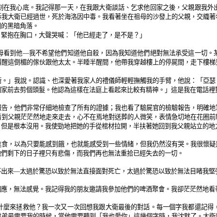
刻在我心底。我記得那一天，在我跟大衛談話、乞求他回家之後，父親跟我外
訴我大衛已經過世，死於海洛因中毒。我看著坐在祖母的沙發上的父親，交織著
間的黑暗角落。
，緊抱在胸口，大聲哭喊：「他已經走了，是不是？」
母看到他—我不希望他們知道他自殺，因為我知道他們絕對無法承受這一切。
叫醒這倒楣的傢伙跟他太太。半睡半醒間，他帶我穿越樓上的停屍間，走下樓梯
衛。」我說。認識、也深愛著我家人的禮儀師輕輕撫觸我的手臂，他說：「亞瑟
回家前去剪個頭髮。他認為這樣在法庭上看起來比較有精神。」這是我在電話裡
報告，他們非常仔細地檢查了所有的證據；我也看了驗屍官的檢驗報告，明確地
看到父親茫茫然地走來走去，心不在焉地對送葬的人微笑，表情急切地在花圈前
，但是根本沒用。我使勁地把她的手從棺材拉開，半扶著她回到我父親站立的地
進食，以為只要能感到餓，也就能感受到一些情緒，但我仍然沒有哭。我很懷疑
他們剩下的日子裡只有悲傷，而我們再也無法重拾已經失去的一切。
不出來—太過於驚恐以致於無法直接面對死亡，太過於驚恐以致於無法目睹我堅
回應，無法感覺。我記得我的朋友邀請我參加他們的啤酒聚會。我卻茫茫然地看
什麼來拯救他？我一次又一次回想我跟大衛最後的對話。每一個字我都還記得
弟弟最需要我的時候，當他需要聽到「我也愛你」這幾個字時，我沈默了。大衛