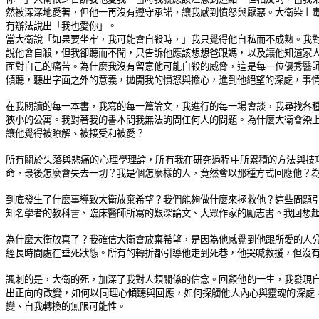
然被深深地愛著，但他一再沒有遵守承諾，讓我感到憤怒與厭惡。大衛染上
有辦法說出「我也愛你」。
當大衛說「如果要坐牢，我可能會自殺時，」我只覺得他自私而不成熟。我
說他會自殺，但我卻聽而不聞，只告訴他應該想想爸跟媽，以及讓他知道家
面對自己的痛苦。為什麼我沒有留意他可能自殺的威脅，這是每一位優秀醫
傾聽，聽出字面之外的意義，拋開我的憤怒與擔心，進到他絕望的深處，事
在我閱讀的每一本書，我寫的每一篇論文，我進行的每一場會談，我尋找各
狹小的公寓。我對著我的書本問我無法詢問任何人的問題。為什麼大衛會染
讓他覺得被瞭解、被接受和被愛？
所有關於失落與悲痛的心理學理論，所有我在研究過程中所累積的方法與技
命，最後怎麼會失去一切？我是個怎麼樣的人，竟然會以那種方式回應他？
到底發生了什麼事導致大衛放棄希望？我們能夠做什麼來拯救他？這些問題
知名學者的教科書、臨床醫師所寫的艱深論文、大眾作家的勵志書。我回想
為什麼大衛放棄了？我確信大衛會放棄希望，是因為他感覺到他跟所愛的人
經長時間處在垂死狀態。所有的轉折都引導他走到死巷，他哭喊救援，但沒
諷刺的是，大衛的死，加深了我對人類關係的信念。回顧他的一生，我發現
出正向的改變，如何以同理心傾聽與回應，如何探觸他人內心與靈魂的深處
變、自我轉換的無限可能性。