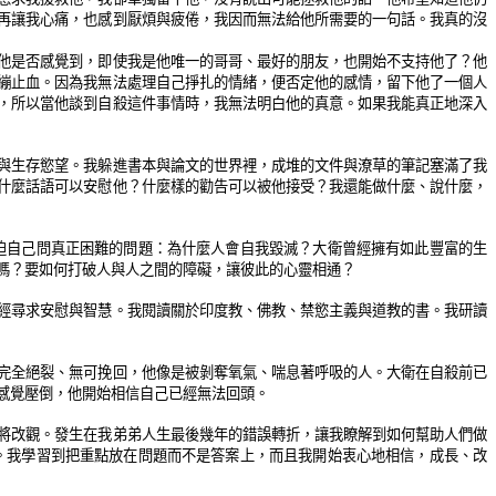
再讓我心痛，也感到厭煩與疲倦，我因而無法給他所需要的一句話。我真的沒
他是否感覺到，即使我是他唯一的哥哥、最好的朋友，也開始不支持他了？他
繃止血。因為我無法處理自己掙扎的情緒，便否定他的感情，留下他了一個人
，所以當他談到自殺這件事情時，我無法明白他的真意。如果我能真正地深入
與生存慾望。我躲進書本與論文的世界裡，成堆的文件與潦草的筆記塞滿了我
什麼話語可以安慰他？什麼樣的勸告可以被他接受？我還能做什麼、說什麼，
迫自己問真正困難的問題：為什麼人會自我毀滅？大衛曾經擁有如此豐富的生
嗎？要如何打破人與人之間的障礙，讓彼此的心靈相通？
經尋求安慰與智慧。我閱讀關於印度教、佛教、禁慾主義與道教的書。我研讀
完全絕裂、無可挽回，他像是被剝奪氧氣、喘息著呼吸的人。大衛在自殺前已
感覺壓倒，他開始相信自己已經無法回頭。
將改觀。發生在我弟弟人生最後幾年的錯誤轉折，讓我瞭解到如何幫助人們做
。我學習到把重點放在問題而不是答案上，而且我開始衷心地相信，成長、改