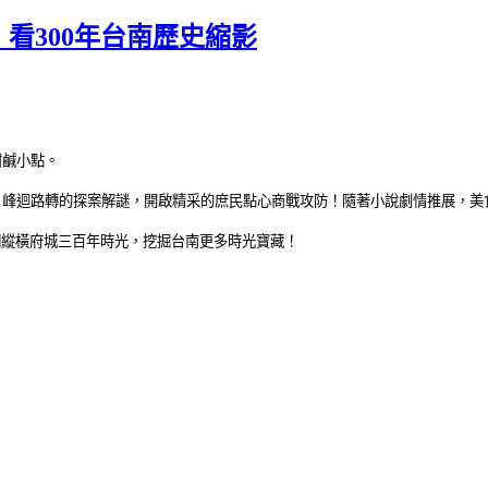
看300年台南歷史縮影
甜鹹小點。
」峰迴路轉的探案解謎，開啟精采的庶民點心商戰攻防！隨著小說劇情推展，美
們縱橫府城三百年時光，挖掘台南更多時光寶藏！