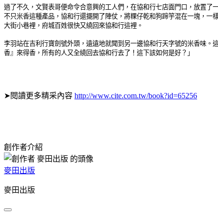
過了不久，文賢表哥便命令合意興的工人們，在協和行七店面門口，放置了
不只米香這種產品，協和行還擺開了陣仗，將粿仔乾和狗蹄竽混在一塊，一
大街小巷裡，府城百姓很快又繞回來協和行這裡。
李羽站在吉利行寶劍號外頭，遠遠地就聞到另一邊協和行天字號的米香味。
香』來得香，所有的人又全繞回去協和行去了！這下該如何是好？」
➤閱讀更多精采內容
http://www.cite.com.tw/book?id=65256
創作者介紹
麥田出版
麥田出版