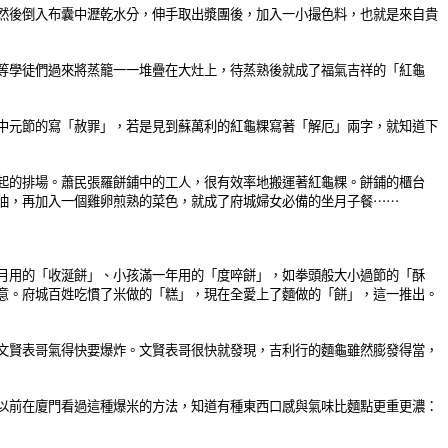
然後倒入布囊中瀝乾水分，伸手取出漿團後，加入一小撮色料，也就是來自貴
等學徒們過來將蒸籠一一堆疊在大灶上，待蒸熟後就成了福氣吉祥的「紅龜
中元節的寫「赦罪」，若是見到蘇萬利的紅龜粿寫著「解厄」兩字，就知道下
起的排場。蕭民張羅餅鋪中的工人，很有效率地搬運著紅龜粿。餅鋪的櫃台
油，再加入一個雞卵煎熟的菜色，就成了府城婦女必備的坐月子餐⋯⋯
月用的「收涎餅」、小孩滿一年用的「度啐餅」，如拳頭般大小過節的「酥
意。府城百姓吃慣了米做的「糕」，現在全愛上了麵做的「餅」，這一推出。
文賢表哥氣得快要爆炸。文賢表哥很快就發現，吉利行的麵龜雖然膨發得當，
以前在廈門看過這種爆米的方法，知道有種東西口感與氣味比麵點更重更濃：