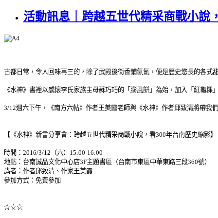
活動訊息｜跨越五世代精采商戰小說，
古都日常，令人回味再三的，除了武殿後街香鋪氤氳，便是歷史悠長的各式
《水神》書裡以感懷李氏家族主母蘇巧巧的「膨風餅」為始，加入「紅龜粿
3/12週六下午，《南方六帖》作者王美霞老師與《水神》作者邱致清將帶我
【《水神》新書分享會：跨越五世代精采商戰小說，看300年台南歷史縮影】
時間：2016/3/12（六）15:00-16:00
地點：台南誠品文化中心店3F主題書區（台南市東區中華東路三段360號）
講者：作者邱致清、作家王美霞
參加方式：免費參加
☆☆☆