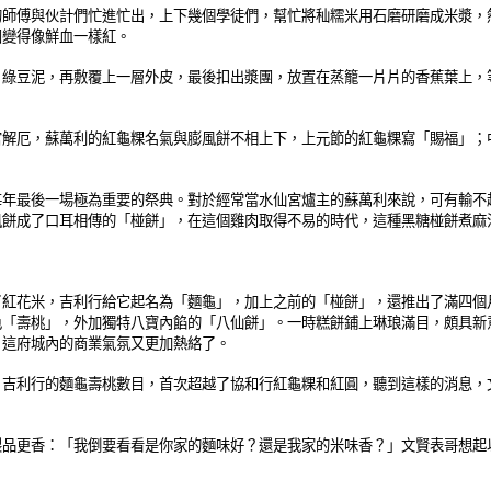
的師傅與伙計們忙進忙出，上下幾個學徒們，幫忙將秈糯米用石磨研磨成米漿，
團變得像鮮血一樣紅。
、綠豆泥，再敷覆上一層外皮，最後扣出漿團，放置在蒸籠一片片的香蕉葉上，
官解厄，蘇萬利的紅龜粿名氣與膨風餅不相上下，上元節的紅龜粿寫「賜福」；
每年最後一場極為重要的祭典。對於經常當水仙宮爐主的蘇萬利來說，可有輸不
風餅成了口耳相傳的「椪餅」，在這個雞肉取得不易的時代，這種黑糖椪餅煮麻
了紅花米，吉利行給它起名為「麵龜」，加上之前的「椪餅」，還推出了滿四個
色「壽桃」，外加獨特八寶內餡的「八仙餅」。一時糕餅鋪上琳琅滿目，頗具新
，這府城內的商業氣氛又更加熱絡了。
，吉利行的麵龜壽桃數目，首次超越了協和行紅龜粿和紅圓，聽到這樣的消息，
製品更香：「我倒要看看是你家的麵味好？還是我家的米味香？」文賢表哥想起