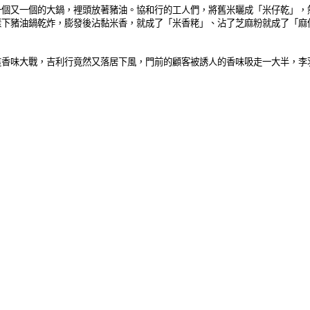
一個又一個的大鍋，裡頭放著豬油。協和行的工人們，將舊米曬成「米仔乾」，
樣下豬油鍋乾炸，膨發後沾黏米香，就成了「米香粩」、沾了芝麻粉就成了「麻
這香味大戰，吉利行竟然又落居下風，門前的顧客被誘人的香味吸走一大半，李