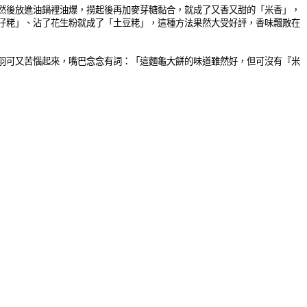
然後放進油鍋裡油爆，撈起後再加麥芽糖黏合，就成了又香又甜的「米香」，
仔粩」、沾了花生粉就成了「土豆粩」，這種方法果然大受好評，香味飄散在
羽可又苦惱起來，嘴巴念念有詞：「這麵龜大餅的味道雖然好，但可沒有『米