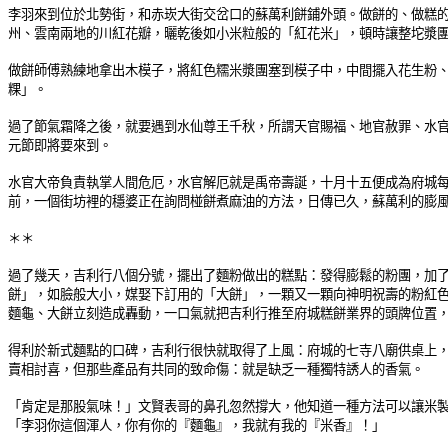
李羽來到位於北勢街，和赤崁大街交岔口的蘇萬利餅鋪外頭。做餅的、做糕
州、雲南兩地的川紅花瓣，曬乾後如小米粒般的「紅花米」，頓時讓整坨漿
做餅師傅熟練地拿出木模子，將紅色糯米漿團塞到模子中，中間擺入花生粉
粿」。
過了節氣霜降之後，就要遇到水仙尊王千秋，所謂天官賜福、地官赦罪、水
元節即將要來到。
水官大帝負責執掌人間危厄，水官解厄就是禹帝壽誕，十月十五便成為府城
前，一個街坊裡的穩婆正在詢問椪餅煮麻油的方法，日傳已久，蘇萬利的膨
＊＊
過了幾天，吉利行八個分號，擺出了麵粉做出的糕點：發得膨鬆的粉團，加
餅」，如臉般大小，媒娶下訂用的「大餅」，一顆又一顆向神明祝壽的粉紅
麵龜、大餅立刻造成轟動，一口氣就把吉利行推至府城糕餅業界的頭牌位置
得利於新式麵點的口碑，吉利行很快就取得了上風：府城的七寺八廟供桌上
賣相討喜，但那些產品有共同的致命傷：就是缺乏一種獨特誘人的香氣。
「肯定是那股氣味！」文賢表哥的鼻孔忽然撐大，他知道一種方法可以讓米
「李羽你這個渾人，你有你的『麵龜』，我就有我的『米香』！」