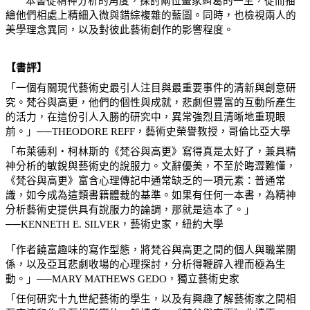
本書從精神分析的角度，探討兩位畫家糾葛的一生，從而描
繪他們相處上精細入微與錯綜複雜的藍圖。同時，也檢視兩人的
美學理念異同，以及對彼此藝術創作的影響程度。
【書評】
「一個有關現代藝術史最引人注目與最重要事件的清新與創意研
究。梵谷與高更，他們的個性與成就，悲劇但豐富的互動所產生
的活力，在這份引人入勝的研究中，異常強烈且清晰地重現眼
前。」──THEODORE REFF，藝術史榮譽教授，哥倫比亞大學
「布萊德利
‧
柯林斯的《梵谷與高更》寫得真是太好了，兼具精
神分析的敏銳與藝術史的說服力。文辭優美，不至於晦澀難懂，
《梵谷與高更》富含心理傳記中通常缺乏的一項元素：普通常
識，如今成為這類書籍體裁的基準。如果有任何一本書，為精神
分析藝術史提供具有說服力的論調，那就是這本了。」
──KENNETH E. SILVER，藝術史家，紐約大學
「作者饒富趣味的寫作型態，將梵谷與高更之間的個人與職業關
係，以及亞耳悲劇收場的心理探討，分析得鞭辟入裡而極為生
動。」──MARY MATHEWS GEDO，獨立藝術史家
「任何研究十九世紀藝術的學生，以及有興趣了解藝術家之間相