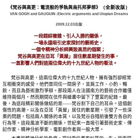
（全新改版）
《梵谷與高更：電流般的爭執與烏托邦夢想
》
VAN GOGH and GAUGUIN :Electric arguments and Utopian Dreams
2009.12.03出版
一段錯綜複雜、引人入勝的關係，
一場永遠吸引史家探討的藝術史，
一個令精神分析師興致高昂的個案；
梵谷與高更在亞耳「黃屋」居住數星期發生的事，
一直影響人們對這兩位偉大的十九世紀人物的看法。
梵谷與高更，這兩位偉大的十九世紀人物，擁有強烈卻經常
互相衝突的感受，他們曾同住一間房子，並肩工作、小酌、暢
飲，而且為藝術激烈爭辯。那段兩人在法國南方的藝術合作雖僅
維持兩個月，然而期間在信件與繪畫中留下了豐富的紀錄。最
後，為這段精彩關係做結的是——梵谷割下自己的耳朵。這個創
傷性的高潮，以及在亞耳「黃屋」居住的數星期，引發了一些深
奧的問題，包括兩人關係的本質，以及梵谷自殘前後雙方各自的
行為等。這段風波不斷的關係，世紀來一直吸引著藝術史家、傳
記作家、精神分析學家、電影創作者與一般大眾。