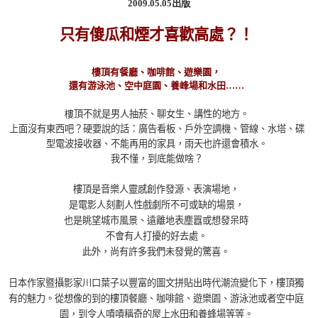
2009.05.05
出版
只有傻瓜和煙才喜歡高處？！
樓頂有餐廳、咖啡館、遊樂園，
還有游泳池、空中庭園、養峰場和水田……
樓
頂不就是男人抽菸、聊女生、講性的地方。
上面沒有東西吧？硬要說的話：廣告看板、戶外空調機、管線、水塔、碟
型電波接收器、不能再用的家具，雨天也許還會積水。
我不懂，到底能做啥？
樓頂是音樂人靈感創作發源、表演場地，
是電影人刻劃人性戲劇所不可或缺的場景，
也是眺望城市風景、遠離地表塵囂或想發呆時
不會有人打擾的好去處。
此外，尚有許多我們未發覺的驚喜。
日本作家暨攝影家川口葉子以豐富的圖文拼貼出時代潮流變化下，樓頂獨
有的魅力。從想像的到的樓頂餐廳、咖啡館、遊樂園、游泳池或者空中庭
園，到令人嘖嘖稱奇的屋上水田和養蜂場等等。