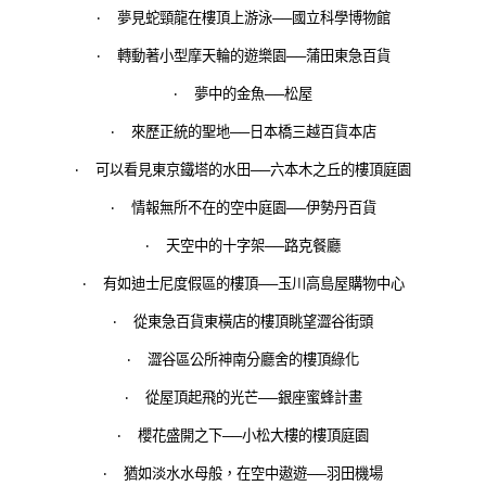
‧
夢見蛇頸龍在樓頂上游泳──國立科學博物館
‧
轉動著小型摩天輪的遊樂園──蒲田東急百貨
‧
夢中的金魚──松屋
‧
來歷正統的聖地──日本橋三越百貨本店
‧
可以看見東京鐵塔的水田──六本木之丘的樓頂庭園
‧
情報無所不在的空中庭園──伊勢丹百貨
‧
天空中的十字架──路克餐廳
‧
有如迪士尼度假區的樓頂──玉川高島屋購物中心
‧
從東急百貨東橫店的樓頂眺望澀谷街頭
‧
澀谷區公所神南分廳舍的樓頂綠化
‧
從屋頂起飛的光芒──銀座蜜蜂計畫
‧
櫻花盛開之下──小松大樓的樓頂庭園
‧
猶如淡水水母般，在空中遨遊──羽田機場