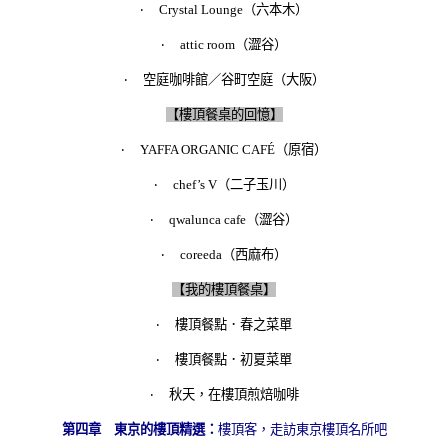
‧
Crystal Lounge
（六本木）
‧
attic room
（澀谷）
‧
空庭咖啡館／谷町空庭（大阪）
【樓頂餐桌的回憶】
‧
YAFFA ORGANIC CAFÉ
（原宿）
‧
chef’s V
（二子玉川）
‧
qwalunca cafe
（澀谷）
‧
coreeda
（西麻布）
【我的樓頂餐桌】
‧
樓頂餐點．春之菜單
‧
樓頂餐點．初夏菜單
‧
秋天，在樓頂煎焙咖啡
第四章 東京的樓頂精選：
樓頂客，走訪東京樓頂名所吧