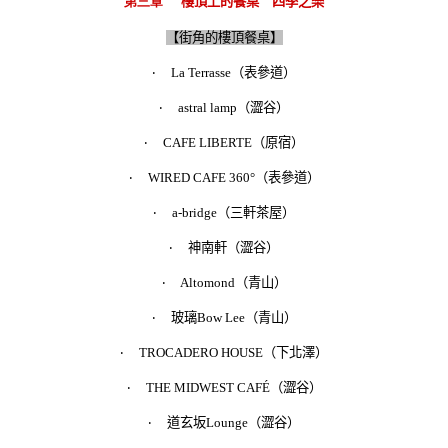
第三章
樓頂上的餐桌 四季之樂
【街角的樓頂餐桌】
‧
La Terrasse
（表參道）
‧
astral lamp
（澀谷）
‧
CAFE LIBERTE
（原宿）
‧
WIRED CAFE 360
°
（表參道）
‧
a-bridge
（三軒茶屋）
‧
神南軒（澀谷）
‧
Altomond
（青山）
‧
玻璃
Bow Lee
（青山）
‧
TROCADERO HOUSE
（下北澤）
‧
THE MIDWEST CAFÉ
（澀谷）
‧
道玄坂
Lounge
（澀谷）