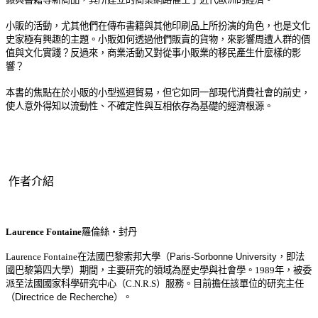
小販的活動，尤其他們在傳布書籍與其他印刷品上所扮演的角色，也是文化
史家極有興趣的主題。小販如何透過他們販賣的貨物，來影響周遭人群的價
值與文化實踐？反過來，商業活動又對從事小販業的移民產生什麼樣的影
響？
本書的焦點在於小販的小型巡迴貿易，但它如同一部現代消費社會的前史，
使人意外得知以流動性、不確定性與互相依存為基礎的經濟根源。
作者介紹
Laurence Fontaine
羅倫絲‧封丹
Laurence Fontaine
在法國巴黎索邦大學（
Paris-Sorbonne University
，即法
國巴黎第四大學）
期間，主要研究的領域為歷史學與社會學。
1989
年，被委
派至法國國家科學研究中心（
C.N.R.S
）服務。目前擔任該單位的研究主任
（
Directrice de Recherche
）
。