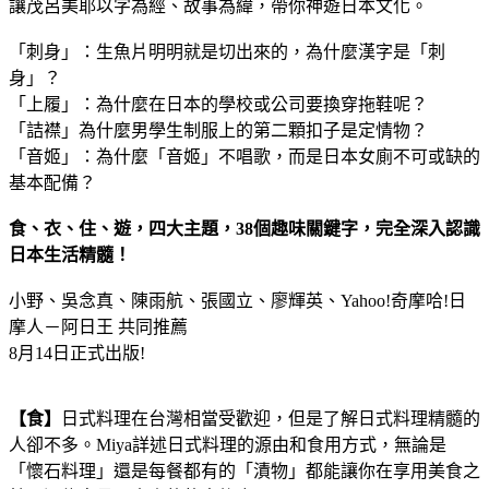
讓茂呂美耶以字為經、故事為緯，帶你神遊日本文化。
「刺身」：生魚片明明就是切出來的，為什麼漢字是「刺
身」？
「上履」：為什麼在日本的學校或公司要換穿拖鞋呢？
「詰襟」為什麼男學生制服上的第二顆扣子是定情物？
「音姬」：為什麼「音姬」不唱歌，而是日本女廁不可或缺的
基本配備？
食、衣、住、遊，四大主題，
38
個趣味關鍵字，完全深入認識
日本生活精髓！
小野、吳念真、陳雨航、張國立、廖輝英、
Yahoo!奇摩哈!日
摩人－阿日王 共同推薦
8月14日正式出版
!
【食】
日式料理在台灣相當受歡迎，但是了解日式料理精髓的
人卻不多。
Miya詳述日式料理的源由和食用方式，無論是
「懷石料理」還是每餐都有的「漬物」都能讓你在享用美食之