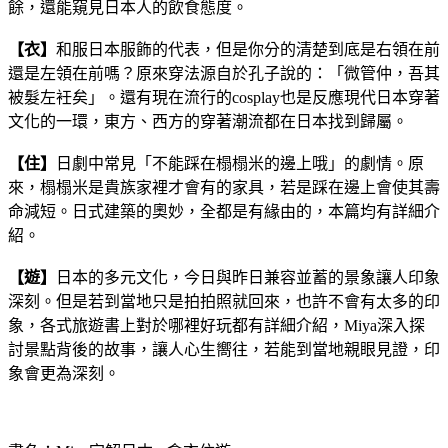
餘，還能窺見日本人的飲食態度。
【衣】
和服日本服飾的代表，但是你分的清楚到底是右領在前
還是左領在前嗎？原來穿法源自於孔子說的：「微管仲，吾其
被髮左衽矣」。還有現在流行的
cosplay也是反應現代日本穿著
文化的一環，東方、西方的穿著潮流都在日本找到歸屬。
【住】
日劇中常見「不能踩在榻榻米的邊上哦」的劇情。原
來，榻榻米是貴族家裡才會有的家具，若是踩在邊上會使其壽
命減短。日式建築的奧妙，全都是有緣由的，本篇均有詳細介
紹。
【遊】
日本的多元文化，今日與昨日兼容並蓄的景象讓人印象
深刻。但是若到當地只是拍拍照就回來，也許不會有太多的印
象，各式旅遊書上對於哪裡好玩都有詳細介紹，
Miya深入探
討景點背後的故事，讓人心生嚮往，若能到當地親眼見證，印
象會更為深刻。