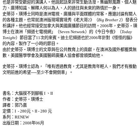
也是非常受歡迎的演講人。他說起話來非常生動活潑，集幽默風趣、個人魅
力、廣博知識、解釋人何以為人、人的過往與未來的熱情於一身。
史蒂芬‧璜博士同時是澳洲電視、廣播與平面媒體的常客，應邀討論有關人
的各種主題，也常就澳洲版現場實境秀《老大哥2》（
Big Brother 2
）發表分
析講評。他也經常接受加拿大與美國廣播節目的訪問。2006年，史蒂芬
‧璜
博士在澳洲「頻道七電視網」（
Seven Network）的《今日今夜》（
Today
Tonight
）節目當了11次的來賓。迪士尼頻道也於2006年針對《怪怪的腦》
的內容，製作了一小時的節目。
由於史蒂芬
‧璜博士的文章與在公共教育上的貢獻，在澳洲及國外都獲獎無
數，美國醫學學會及美國醫師廣播人協會都曾頒獎給他。
史蒂芬
‧璜博士認為，「唯有透過教育，尤其是教育年輕人，我們才有推動
文明前進的希望──至少不會開倒車」。
書名：大腦摸不到腳板 I 、II
作者：史蒂芬‧璜博士
譯者：郭乃嘉
定價：I - 280元、II - 280 元
系列：RENEW
出版日期：2008年06月