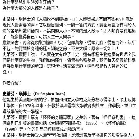
為什麼嬰兒出生時沒有牙齒？
為什麼大部分的人都是右撇子？
史蒂芬‧璜博士的《大腦摸不到腳板I、II：人體奧祕之有問有答409》就是
現代人最需要的書。它以條目編列、一問一答的方式，試圖解答所有關於人
體的各項知識和疑問，不論問題大小。本書的最大啟示：即人類真是有趣極
了。能多懂得自己，可謂人生一大樂事。
縱觀全書，內容從頭髮到腳趾甲尖，包羅萬象，從頭到腳、從裡到外，無所
不包，飽覽關於身體的迷人知識之餘，不禁大嘆：原來一切如此！
史蒂芬‧璜博士說：「人實在太有趣了！史上還有哪種生物這麼有趣呢？我
們是什麼樣的生物；我們如何運作，儘管有各種差異；我們每天從最新科學
進展得到什麼樣的新知，讓現代生活充滿樂趣。這些都是教人著迷的知
識。」
作者介紹：
史蒂芬
‧璜博士（
Dr Stephen Juan
）
他誕生於美國加州納帕谷，於加州州立大學柏克萊分校取得學士、碩士及博
士學位。自1978年以來，任教於澳洲雪梨大學教育與社會工作學院，並且主
導該學院的大一學程。
史蒂芬
‧璜博士享有「怪怪的身體專家」之美名，著有「怪怪系列書」。這
個系列已出版的書籍包括《大腦摸不到腳板》（
1995）、《怪怪的腦》
（1998）等，他的作品已經翻譯成24種語言。
史蒂芬
‧璜博士接受人類學學術訓練，是澳洲普及學術研究的知名傳播人，