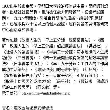
1937出生於東京都，早稻田大學政治經濟系中輟，歷經週刊記
者、出版社社長等職，目前擔任能力開發顧問、認證考試顧
問。一九九○年開始，靠著自行研發的速讀、讀書術與進修
法，已經取得八十個以上的個人證照，運作認證考試情報研究
中心而活躍於職場。
著作包括《改變人生的「早上五分鐘」速讀讀書法》、《圖
解 改變人生的「早上五分鐘」超記憶讀書法》（講談社）；
《社會人的讀書技術》、《早晨三十分鐘：薪水階級的人生成
功術》（三笠書房）：《四十五歲開始取得認證的超效率讀書
法》（日本實業出版社）；《早上九十分鐘：工作人的工作與
成功生活筆記》、《專家也使用的秘密日語》（幻冬舍）；
《資格取得快速王傳授：三十天取得認證，即刻有效！》、
《取得十倍證照的成功之道》（昂星社）；《最新版 保護環
境的工作與證照》（同文館）等。
電子信箱：t-takashima@mrh.biglobe.ne.jp
書名：速效圖解體驗式學習法