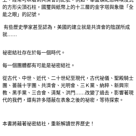
的方形尖頂石柱，國璽與紙幣上的十三層的金字塔與象徵「全
能之眼」的記號。
有些歷史學家甚至認為，美國的建立就是共濟會的陰謀所成
就……
祕密結社存在於每一個時代。
每一個團體都有可能是祕密結社。
從古代、中世、近代、二十世紀至現代，古代祕儀、聖殿騎士
團、薔薇十字團、共濟會、光明會、三Ｋ黨、納粹、新興宗
教、黑手黨、三合會、清幫、洪門
……改變了過去，影響著現
代的我們，還有許多隱蔽在表象之後的祕密，等待探索。
本書將藉著祕密結社，重新解讀世界歷史！