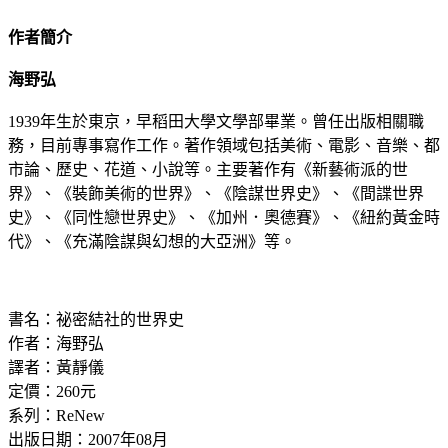
作者簡介
海野弘
1939年生於東京，早稻田大學文學部畢業。曾任出版相關職
務，目前專事寫作工作。著作領域包括美術、電影、音樂、都
市論、歷史、花道、小說等。主要著作有《新藝術派的世
界》、《裝飾美術的世界》、《陰謀世界史》、《間諜世界
史》、《同性戀世界史》、《加州．奧德賽》、《紐約黃金時
代》、《充滿陰謀與幻想的大亞洲》等。
書名：祕密結社的世界史
作者：海野弘
譯者：黃靜儀
定價：260元
系列：ReNew
出版日期：2007年08月