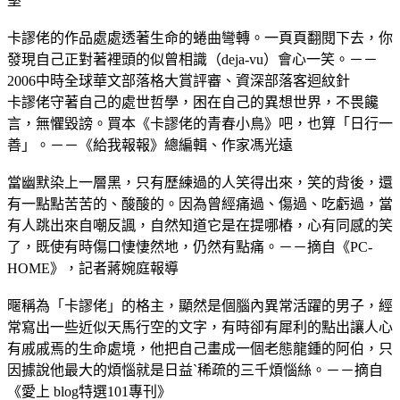
堅
卡謬佬的作品處處透著生命的蜷曲彎轉。一頁頁翻閱下去，你
發現自己正對著裡頭的似曾相識（deja-vu）會心一笑。－－
2006中時全球華文部落格大賞評審、資深部落客迴紋針
卡謬佬守著自己的處世哲學，困在自己的異想世界，不畏饞
言，無懼毀謗。買本《卡謬佬的青春小鳥》吧，也算「日行一
善」。－－《給我報報》總編輯、作家馮光遠
當幽默染上一層黑，只有歷練過的人笑得出來，笑的背後，還
有一點點苦苦的、酸酸的。因為曾經痛過、傷過、吃虧過，當
有人跳出來自嘲反諷，自然知道它是在提哪樁，心有同感的笑
了，既使有時傷口悽悽然地，仍然有點痛。－－摘自《
PC-
HOME》，記者蔣婉庭報導
暱稱為「卡謬佬」的格主，顯然是個腦內異常活躍的男子，經
常寫出一些近似天馬行空的文字，有時卻有犀利的點出讓人心
有戚戚焉的生命處境，他把自己畫成一個老態龍鍾的阿伯，只
因據說他最大的煩惱就是日益ˋ稀疏的三千煩惱絲。－－摘自
《愛上 blog特選101專刊》