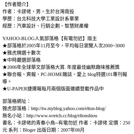
【作者簡介】
作者：卡謬佬，男，生於台灣南投
學歷：台北科技大學工業設計系畢業
經歷：汽車設計、行銷企劃、智慧財產權
YAHOO-BLOG人氣部落格【有電勿近】版主
★部落格於2005年11月至今，平均每日瀏覽人次2000~3000
★雅虎精選十數次
★中時嚴選部落格
★2006年全球華文部落格大賞. 年度最佳幽默趣味推薦獎
★聯合報、爽報、PC-HOME雜誌、愛上 blog特選101專刊報
導。
★U-PAPER捷運報每月兩個版面連續登載作品中
部落格網址：
雅虎部落格：http://tw.myblog.yahoo.com/elton-blog/
無名小站：http://www.wretch.cc/blog/eltonshiou
書名：卡謬佬的青春小鳥─有電勿近
作者：卡謬佬 定價：250
元 系列：Bloger 出版日期：2007年08月