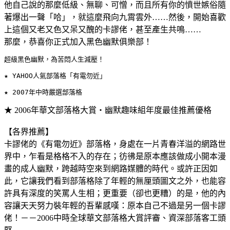
他自己說的那麼低級、無聊、可憎，而且所有你的憤世嫉俗隨
著爆出一聲「哈」，就這麼飛向九霄雲外……然後，開始喜歡
上這個又老又色又呆又醜的卡謬佬，甚至產生共鳴……
那麼，恭喜你正式加入黑色幽默俱樂部！
超級黑色幽默，為苦悶人生減壓！
★ YAHOO人氣部落格「有電勿近」
★ 2007年中時嚴選部落格
★ 2006年華文部落格大賞
‧幽默趣味組年度最佳推薦優格
【各界推薦】
卡謬佬的《有電勿近》部落格，身處在一片青春洋溢的網路世
界中，乍看是格格不入的存在；彷彿是原本應該做成小開本漫
畫的成人幽默，跨越時空來到網路媒體的時代。或許正因如
此，它讓我們看到部落格除了年輕的無厘頭圖文之外，也能容
許具有深度的笑罵人生相；更重要（卻也更糟）的是，他的內
容讓天天努力裝年輕的吾輩感嘆：原本自己不過是另一個卡謬
佬！－－2006中時全球華文部落格大賞評審、資深部落客工頭