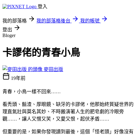
登入
我的部落格
我的部落格後台
我的帳號
登出
Bloger
卡謬佬的青春小鳥
麥田出版
19年前
青春，小鳥一樣不回來……
看禿頭、鬍渣、厚眼鏡、缺牙的卡謬佬，他那始終質疑世界的
理直氣壯與莫名其妙、不時搬演著人生的肥皂劇的冷眼旁
觀……，讓人又憎又笑，又愛又恨，起伏矛盾……
但重要的是，如果你發現讀到最後，這個「怪老頭」好像沒有