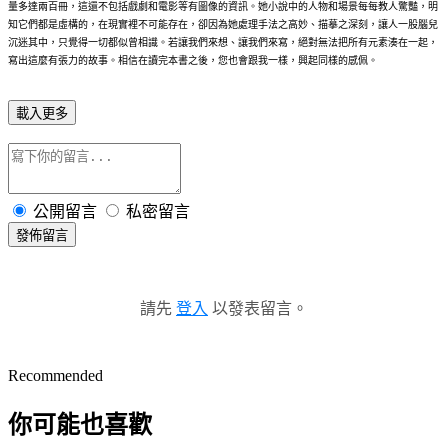
量多達兩百冊，這還不包括戲劇和電影等有圖像的資訊。她小說中的人物和場景每每教人驚豔，明
知它們都是虛構的，在現實裡不可能存在，卻因為她處理手法之高妙、描摹之深刻，讓人一股腦兒
沉迷其中，只覺得一切都似曾相識。若讓我們來想、讓我們來寫，絕對無法把所有元素湊在一起，
寫出這麼有張力的故事。相信在讀完本書之後，您也會跟我一樣，興起同樣的感佩。
載入更多
公開留言
私密留言
發佈留言
請先
登入
以發表留言。
Recommended
你可能也喜歡