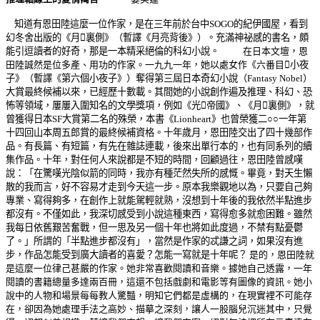
知道有恩田陸這麼一位作家，是在三年前於台中
SOGO
的紀伊國屋，看到
幻冬舍出版的《月

裏側》（暫譯《月亮背後》）。充滿神祕感的書名，頗
能引逗讀者的好奇，那是一本精采絕倫的科幻小說。
在日本文壇，恩
田陸誠然是位多產、用功的作家。一九九一年，她以處女作《六番目

小夜
子》（暫譯《第六個小夜子》）奪得第三屆日本奇幻小說（
Fantasy Nobel
）
大賞最終候補以來，已經歷十數載。其間她的小說創作遍及推理、科幻、恐
怖等領域，屢屢入圍知名的文學獎項，例如《光

帝國》、《月

裏側》，就
曾獲
得日本
SF
大賞第二名的殊榮，本書《
Lionheart
》也曾榮獲二○○一年第
十四回山本周五郎賞的最終候補資格。十年歲月，恩田陸交出了四十幾部作
品。有長篇、有短篇，有先在雜誌連載，後來出單行本的，也有同系列的續
集作品。十年，對任何人來說都是不短的時間，回顧過往，恩田陸曾感嘆
說：「在驚嘆光陰似箭的同時，我亦有種茫然失所的感慨。畢竟，對天生懶
散的我而言，好不容易才走到今天這一步。原本我樂觀地以為，只要自己夠
專業、寫得夠多，在創作上就能駕輕就熟，沒想到十年後的我依然半點進步
都沒有。不僅如此，我深切感受到小說這種東西，寫得愈多就愈困難。雖然
我每日依舊艱苦奮戰，但一思及另一個十年也將如此度過，不禁有點憂鬱
了。」所謂的「半點進步都沒有」，當然是作家的忒謙之詞，如果沒有進
步，作品怎能受到廣大讀者的喜愛？怎能一寫就是十年呢？
是的，恩田陸就
是這麼一位律己甚嚴的作家。她非常喜歡閱讀和音樂。據她自己透露，一年
閱讀的書籍總量多達兩百冊，這還不包括戲劇和電影等有圖像的資訊。她小
說中的人物和場景每每教人驚豔，明知它們都是虛構的，在現實裡不可能存
在，卻因為她處理手法之高妙、描摹之深刻，讓人一股腦兒沉迷其中，只覺