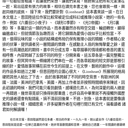
得一切都似曾相識。若讓我們來想、讓我們來寫，絕對無法把所有元素湊在
一起，寫出這麼有張力的故事。相信在讀完本書之後，您也會跟我一樣，興
起同樣的感佩。
接下來，我們要針對《
Lionheart
》這本書來談一談。在日
本文壇上，恩田陸這位作家比較常被定位成科幻或推理小說家。她的一些名
作，例如《六番目

小夜子》、《球形

季節》、《光

帝國》、《月

裏
側》等，多屬於這一類的作品。而本書雖然亦有時空交錯、輪迴轉世，顯得
幽邈虛幻，但就情節及旨趣而言，將它歸類為愛情小說似乎比較恰當。不
過，值得玩味的是，小說的結構或佈局仍保有推理小說的精髓，作者精心安
排的伏
筆，提供讀者另一層閱讀的樂趣，在感動主人翁的無悔摯愛之餘，還
有一份高潮迭起的期待。書中共分成五章，每章描摹的情境都和卷首的畫互
相呼應，內容跨越了五個不同的時空，分開來看，這五章各是一篇完整獨立
的故事，但冥冥中有一條線將它們串在一起，而各章起始的短文即是那根引
線的針。愛情故事架構在前世今生的前提上，在文學、藝術的創作中，這樣
的作品多如過江之鯽，但恩田陸的企圖心很大，《
Lionheart
》所展現的格局
硬把其他人給比了下去。
由於故事跨越了不同的時空背景，有歐洲的英
國、法國，美洲的巴拿馬、美國，再加上作者並非按照時間順序來陳述，因
此初讀的時候，我們可能只看到劇情，感嘆造化弄人，為何深愛的兩人總是
一再錯過，幾世尋覓卻只換得剎那重逢；也許自高中畢業就不再接觸外國歷
史的讀者還會有點錯亂，搞不清前因後果。不過，別急，這本書就是要像讀
推理小說一樣，細細思索，許多疑竇作者在句裡行間已有交代，端看讀者 諸
君如何解讀囉！
在日本文壇，恩田陸誠然是位多產、用功的作家。一九九一年，她以處女作《六番目是的，
恩田陸就是這麼一位律己甚嚴的作家。她非常喜歡閱讀和音樂。據她自己透露，一年閱讀的書籍總