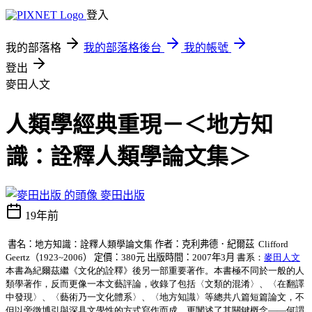
登入
我的部落格
我的部落格後台
我的帳號
登出
麥田人文
人類學經典重現－＜地方知
識：詮釋人類學論文集＞
麥田出版
19年前
書名：
地方知識：詮釋人類學論文集
作者：克利弗德．紀爾茲 Clifford
Geertz（1923~2006）
定價：
380
元
出版時間：
2007
年
3
月
書系：
麥田人文
本書為紀爾茲繼《文化的詮釋》後另一部重要著作。本書極不同於一般的人
類學著作，反而更像一本文藝評論，收錄了包括〈文類的混淆〉、〈在翻譯
中發現〉、〈藝術乃一文化體系〉、〈地方知識〉等總共八篇短篇論文，不
但以旁徵博引與深具文學性的方式寫作而成，更闡述了其關鍵概念——何謂