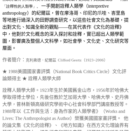
一手開創詮釋人類學（interpretive
「詮釋性的人類學」。
anthropology）的紀爾茲，曾在摩洛哥、印尼的爪哇、峇里島
等地進行過深入的田野調查研究，以這些社會文化為基礎，提
出對文化、知識全新的觀點——在其代表作《文化的詮釋》
中，他對於文化概念的深入探討和詮釋，實已超出人類學範
圍，影響廣及整個人文科學，如社會學、文化史、文化研究等
層面。
作者簡介：
克利弗德．紀爾茲 Clifford Geertz（1923~2006）
★ 1988美國國家書評獎（National Book Critics Circle）文化評
論類得主 ★ 詮釋人類學大師
詮釋人類學大師。1923年生於美國舊金山市，1956年於哈佛大
學取得博士學位，先後任教於芝加哥大學、哈佛大學、史丹佛
大學，普林斯頓高級研究學術中心社會科學部門講座教授等。
1988年以《工作與生活：身為作家的人類學者》（Works and
Lives: The Anthropologist as Author）榮獲美國國家書評獎。 他
的論文集《文化的詮釋》、《地方知識》在西方文化理論界有