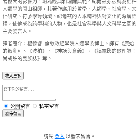
著極大的影響力，堪為經典和理論典範。紀爾茲亦被稱為詮釋
人類學的開山祖師，其著作應用於哲學、人類學、社會學、文
化研究、符號學等領域。紀爾茲的人本精神與對文化的深層詮
釋，使他成為跨學科的人物，也是社會科學與人文科學之間的
主要發言人。
譯者簡介：楊德睿 倫敦政經學院人類學系博士。譯有《原始
的叛亂》、《波柏》、《神話與意義》、《搞電影的歌俚謳：
尚胡許的民族誌》等。
載入更多
公開留言
私密留言
發佈留言
請先
登入
以發表留言。