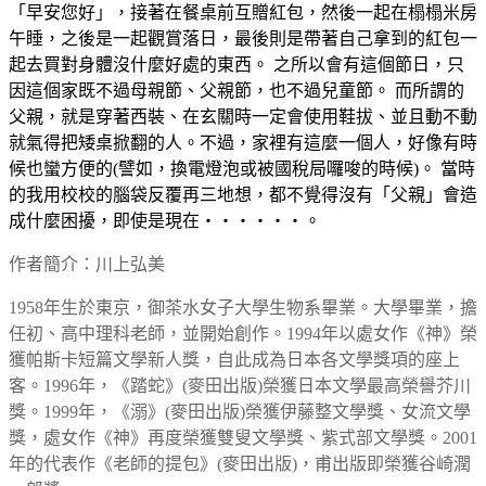
「早安您好」，接著在餐桌前互贈紅包，然後一起在榻榻米房
午睡，之後是一起觀賞落日，最後則是帶著自己拿到的紅包一
起去買對身體沒什麼好處的東西。 之所以會有這個節日，只
因這個家既不過母親節、父親節，也不過兒童節。 而所謂的
父親，就是穿著西裝、在玄關時一定會使用鞋拔、並且動不動
就氣得把矮桌掀翻的人。不過，家裡有這麼一個人，好像有時
候也蠻方便的(譬如，換電燈泡或被國稅局囉唆的時候)。 當時
的我用校校的腦袋反覆再三地想，都不覺得沒有「父親」會造
成什麼困擾，即使是現在‧‧‧‧‧‧。
作者簡介：川上弘美
1958年生於東京，御茶水女子大學生物系畢業。大學畢業，擔
任初、高中理科老師，並開始創作。1994年以處女作《神》榮
獲帕斯卡短篇文學新人獎，自此成為日本各文學獎項的座上
客。1996年，《踏蛇》(麥田出版)榮獲日本文學最高榮譽芥川
獎。1999年，《溺》(麥田出版)榮獲伊藤整文學獎、女流文學
獎，處女作《神》再度榮獲雙叟文學獎、紫式部文學獎。2001
年的代表作《老師的提包》(麥田出版)，甫出版即榮獲谷崎潤