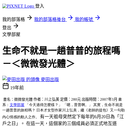
登入
我的部落格
我的部落格後台
我的帳號
登出
文學部屋
生命不就是一趟普普的旅程嗎
－＜微微發光體＞
麥田出版
19年前
書名：
微微發光體
作者：川上弘美
定價：280
元
出版時間：
2007
年
3
月
書
系：
文學部屋
「今天過得怎麼樣？」 「嗯，普普啊。」 其實，生命不就是
一趟普普的旅程嗎？ 日本才女型作家川上弘美，繼《老師的提包》又一勾勒
有一天祖母突然定下每年的6月20日為「江
內心情感的動人之作。
戶之日」。 在這一天，這個家的三個成員必須正式地互道