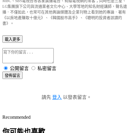
MBC、SBS電視台等各家廣播電台、有線電視網的常客；同時也是三星、
LG集團旗下公司與流通業者文化中心、大學等地的知名財經講師，聲名遠
播．不僅如此，也常可在其他輿論媒體及企業刊物上看到她的專論．著有
《以房地產賺取十億元》、《韓國股市高手》、《聰明的投資者該讀的
書》。
載入更多
公開留言
私密留言
發佈留言
請先
登入
以發表留言。
Recommended
你可能也喜歡