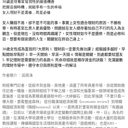
30歲是培養富翁習性的最後機會
把握這個時機，就能享有一生的幸福
女人理財不是選修，而是必修
女人賺錢不易，卻不是不可能的事。事實上女性適合理財的原因，不勝枚
舉，有時甚至比男人更具優勢，問題就在女人總存著怕自己不行的先入為主
觀念。但是現在，沒有時間再躊躇了，女性理財如今不是選修，而是必修科
目，想要有個安適的人生，關鍵就在妳自己身上。
30歲女性成為富翁的7大原則 1. 理財前一定要先做功課 2. 經驗越多越好，早
點開始早點好 3. 早一天開始，早滾一天錢 4. 情報是關鍵，到處都要結盟友
5. 牢記理財是需要耐力的長跑 6. 死命存錢就是積存資金的訣竅 7. 充滿變數
的理財市場中，遵守本分與原則是唯一的解法
作者簡介 ：
田英洙
財經專門記者，從股市到金融、房地產，涵蓋了所有資產市場．自從開始擔
任記者一職後，就與財經結下不解之緣，也深知光偏重某一個領域會造成角
度偏差，這會成為累積資產過程中的一大絆腳石．因此常強調『不要只看一
棵大樹，要看整座森林』 從任職漢城經濟新聞《economic review》到現職
韓國經濟新聞《韓經business》以來，一直熱衷於書寫有關金錢的『有趣論
調』．目前以『資產市場收益率決定變數的國際比較(韓、中、日)』為名的
主題，在漢陽大學攻讀博士學位．也積極參與外界活動，經由大量的投稿與
教授課程，傳播韓國型生活理財與資產市場的『遊戲規則』 也是KBS、