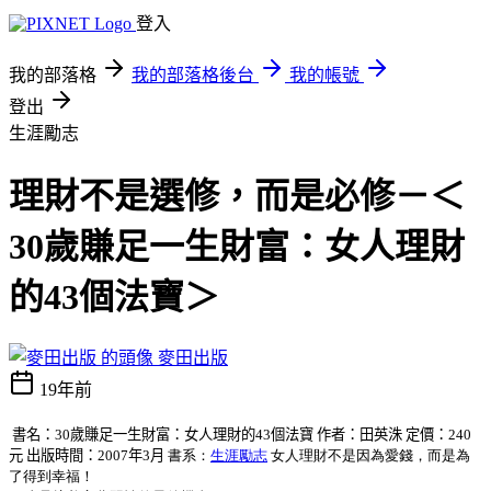
登入
我的部落格
我的部落格後台
我的帳號
登出
生涯勵志
理財不是選修，而是必修－＜
30歲賺足一生財富：女人理財
的43個法寶＞
麥田出版
19年前
書名：30歲賺足一生財富：女人理財的43個法寶
作者：田英洙
定價：
240
元
出版時間：
2007
年
3
月
書系：
生涯勵志
女人理財不是因為愛錢，而是為
了得到幸福！