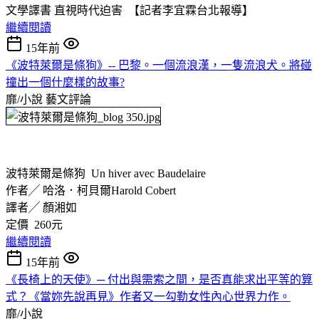
文學譯書 直視時代迫害 【記者李宜霖台北報導】
繼續閱讀
15年前
《波特萊爾是條狗》-- 巴黎。一個流浪漢，一隻流浪犬。將碰
撞出一個什麼樣的故事?
靡/小說
藝文評論
波特萊爾是條狗 Un hiver avec Baudelaire
作者╱ 哈洛．柯貝爾Harold Cobert
譯者╱ 顏湘如
定價 260元
繼續閱讀
15年前
《長椅上的天使》─ 付出與需索之間，是否真能求出平等的算
式？《當妳先說再見》作者又一勾勒女性內心世界力作。
靡/小說