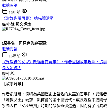
繼續閱讀
16年前
《當妳先說再見》 搶先讀活動
靡/小說
藝文評論
(原書名：再見克勞森碼頭)
繼續閱讀
16年前
《異教徒的女兒》改編自真實事件，作者重回故事現場，追尋
先人足跡！
靡/小說
【故事背景】
作者凱薩琳．肯特為美國歷史上著名的女巫迫害事件，受難者
「地獄女王」瑪莎．凱芮爾的第十世後代。成長過程中聽聞母
系先人在「女巫審判」時期的諸多悲慘遭遇，因而有了《異教