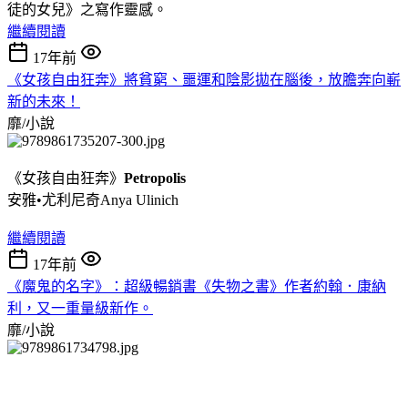
徒的女兒》之寫作靈感。
繼續閱讀
17年前
《女孩自由狂奔》將貧窮、噩運和陰影拋在腦後，放膽奔向嶄
新的未來！
靡/小說
《女孩自由狂奔》
Petropolis
安雅•尤利尼奇Anya Ulinich
繼續閱讀
17年前
《魔鬼的名字》：超級暢銷書《失物之書》作者約翰．康納
利，又一重量級新作。
靡/小說